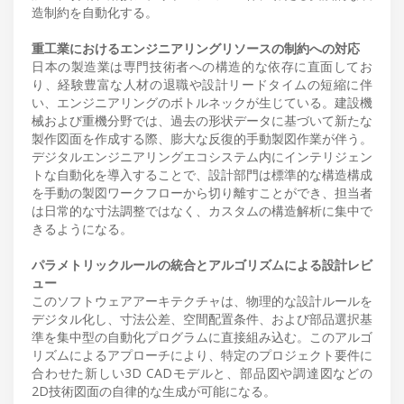
造制約を自動化する。
重工業におけるエンジニアリングリソースの制約への対応
日本の製造業は専門技術者への構造的な依存に直面してお
り、経験豊富な人材の退職や設計リードタイムの短縮に伴
い、エンジニアリングのボトルネックが生じている。建設機
械および重機分野では、過去の形状データに基づいて新たな
製作図面を作成する際、膨大な反復的手動製図作業が伴う。
デジタルエンジニアリングエコシステム内にインテリジェン
トな自動化を導入することで、設計部門は標準的な構造構成
を手動の製図ワークフローから切り離すことができ、担当者
は日常的な寸法調整ではなく、カスタムの構造解析に集中で
きるようになる。
パラメトリックルールの統合とアルゴリズムによる設計レビ
ュー
このソフトウェアアーキテクチャは、物理的な設計ルールを
デジタル化し、寸法公差、空間配置条件、および部品選択基
準を集中型の自動化プログラムに直接組み込む。このアルゴ
リズムによるアプローチにより、特定のプロジェクト要件に
合わせた新しい3D CADモデルと、部品図や調達図などの
2D技術図面の自律的な生成が可能になる。