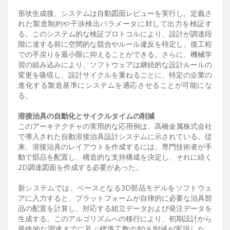
形状生成後、システムは自動図面レビューを実行し、定義さ
れた製造制約や干渉検出パラメータに対して出力を検証す
る。このシステム的な検証プロトコルにより、設計が調達段
階に達する前に空間的な競合やルール違反を特定し、後工程
での手戻りを最小限に抑えることができる。さらに、機械学
習の組み込みにより、ソフトウェアは継続的な設計ルールの
変更を吸収し、設計サイクルを重ねるごとに、特定の企業の
進化する製造基準にシステムを適応させることが可能にな
る。
溶接治具の自動化とサイクルタイムの削減
このアーキテクチャの実用的な応用例は、高橋金属株式会社
で導入された自動溶接治具設計システムに示されている。従
来、溶接治具のレイアウトを作成するには、専門技術者が手
動で部品を配置し、構造的な支持構成を決定し、それに続く
2D調達図面を作成する必要があった。
新システムでは、ベースとなる3D部品モデルをソフトウェ
アに入力すると、プラットフォームが自律的に必要な治具部
品の配置を計算し、対応する組立データおよび発注データを
生成する。このアルゴリズムへの移行により、初期設計から
最終的な調達までに及ぶ標準工数の80％削減が実現した。