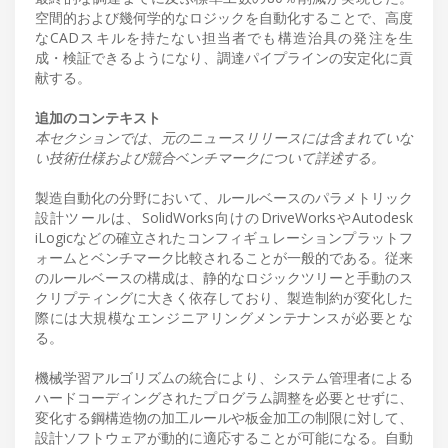
空間的および幾何学的なロジックを自動化することで、高度
なCADスキルを持たない担当者でも構造治具の発注を生
成・検証できるようになり、調達パイプラインの安定化に貢
献する。
追加のコンテキスト
本セクションでは、元のニュースリリースには含まれていな
い技術仕様および競合ベンチマークについて詳述する。
製造自動化の分野において、ルールベースのパラメトリック
設計ツールは、SolidWorks向けのDriveWorksやAutodesk
iLogicなどの確立されたコンフィギュレーションプラットフ
ォームとベンチマーク比較されることが一般的である。従来
のルールベースの構成は、静的なロジックツリーと手動のス
クリプティングに大きく依存しており、製造制約が変化した
際には大規模なエンジニアリングメンテナンスが必要とな
る。
機械学習アルゴリズムの統合により、システム管理者による
ハードコーディングされたプログラム調整を必要とせずに、
変化する鋼構造物の加工ルールや板金加工の制限に対して、
設計ソフトウェアが動的に適応することが可能になる。自動