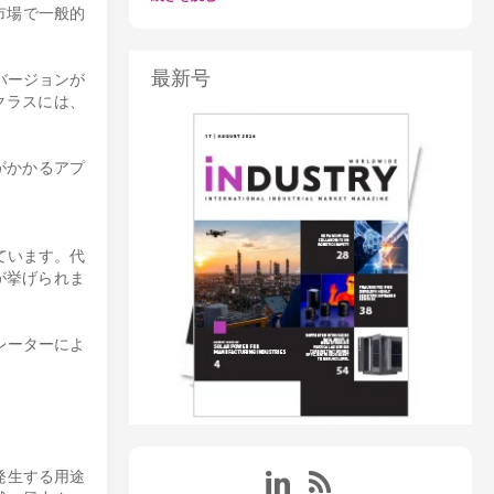
市場で一般的
最新号
のバージョンが
クラスには、
がかかるアプ
ています。代
が挙げられま
レーターによ
発生する用途