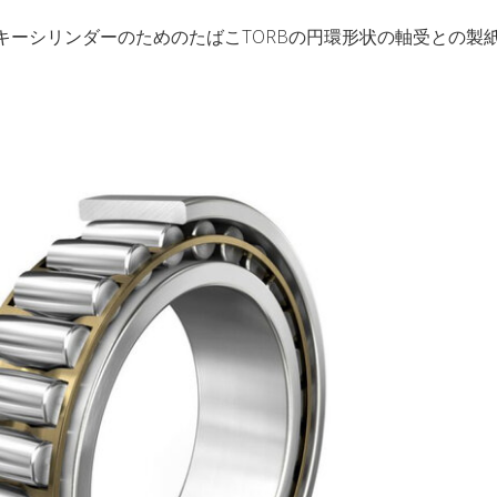
びヤンキーシリンダーのためのたばこTORBの円環形状の軸受との製