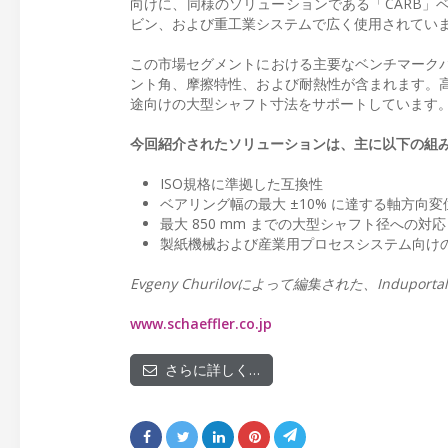
向けに、同様のソリューションである「CARB」
ビン、および重工業システムで広く使用されてい
この市場セグメントにおける主要なベンチマーク
ント角、摩擦特性、および耐熱性が含まれます。高性能
途向けの大型シャフト寸法をサポートしています
今回紹介されたソリューションは、主に以下の組
ISO規格に準拠した互換性
ベアリング幅の最大 ±10% に達する軸方向
最大 850 mm までの大型シャフト径への対応
製紙機械および産業用プロセスシステム向け
Evgeny Churilovによって編集された、Indup
www.schaeffler.co.jp
さらに詳しく…