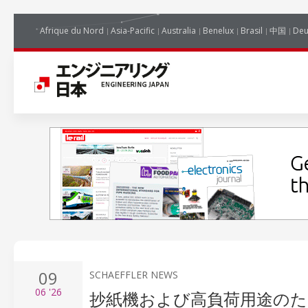
Afrique du Nord
Asia-Pacific
Australia
Benelux
Brasil
中国
Deu
09
SCHAEFFLER NEWS
06
'26
抄紙機および高負荷用途のた