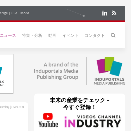
erige
USA
More...
ニュース
特集・分析
動画
イベント
コンタクト
未来の産業をチェック –
今すぐ登録！
eering-japan.com