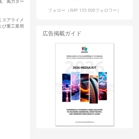
械、風力ター
フォロー（IMP 155 000フォロワー）
ミスアライメ
および重工業用
広告掲載ガイド