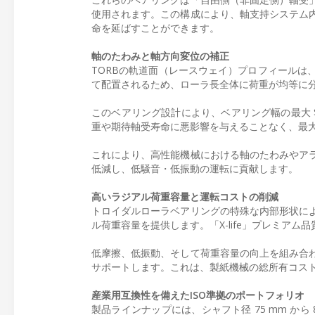
使用されます。この構成により、軸支持システム
命を延ばすことができます。
軸のたわみと軸方向変位の補正
TORBの軌道面（レースウェイ）プロフィールは
て配置されるため、ローラ長全体に荷重が均等に
このベアリング設計により、ベアリング幅の最大 $
重や期待軸受寿命に悪影響を与えることなく、最大 
これにより、高性能機械における軸のたわみやア
低減し、低騒音・低振動の運転に貢献します。
高いラジアル荷重容量と運転コストの削減
トロイダルローラベアリングの特殊な内部形状に
ル荷重容量を提供します。「X-life」プレミア
低摩擦、低振動、そして荷重容量の向上を組み合
サポートします。これは、製紙機械の総所有コスト
産業用互換性を備えたISO準拠のポートフォリオ
製品ラインナップには、シャフト径 75 mm か