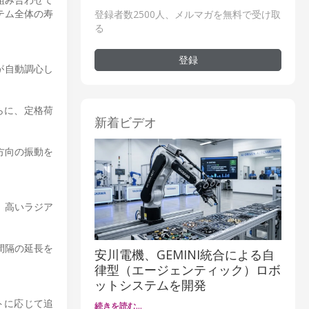
テム全体の寿
登録者数2500人、メルマガを無料で受け取
る
登録
が自動調心し
らに、定格荷
新着ビデオ
方向の振動を
、高いラジア
。
間隔の延長を
安川電機、GEMINI統合による自
律型（エージェンティック）ロボ
ットシステムを開発
ストに応じて追
続きを読む…