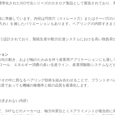
準化されたISO寸法シリーズのカタログ製品として製造されており、
。
15:2017 規格に準拠しています。内径は円筒穴（ストレート穴）またはテーパ穴
入れ）を施したバリエーションもあります。ベアリングの内部すきま
するよう設計されており、製紙生産や動力伝達システムにおける高い熱負荷
ション
方向の動き、および軸のたわみを伴う産業用アプリケーションにも適し
ロール、エネルギー消費の多い生産ライン、産業用駆動システムなど
リオの中に異なるベアリング技術を組み合わせることで、プラントオペ
速度であっても機械の稼働率と紙の品質を最適化します。
は含まれない内容）
、SKFなどのメーカーは、軸方向変位とミスアライメントが複合的に