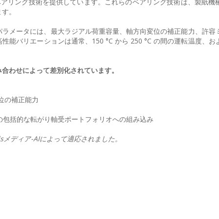
ベアリング技術を提供しています。これらのベアリング技術は、製紙機
ます。
パラメータには、最大ラジアル荷重容量、軸方向変位の補正能力、許容
バリエーションは通常、150 °C から 250 °C の間の運転温度、
。
み合わせによって差別化されています。
変位の補正能力
の包括的な転がり軸受ポートフォリオへの組み込み
ortalsメディア-AIによって適応されました。