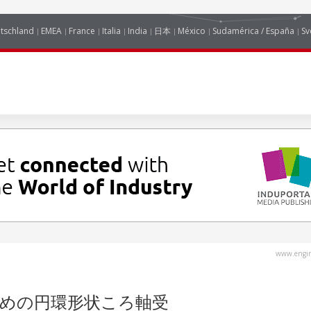
tschland
EMEA
France
Italia
India
日本
México
Sudamérica / España
Sv
www.engin
めの円環形状ころ軸受