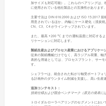
加サイズも対応可能）。これらのベアリングは、標
に使用されている他社製品との互換性があります
主要寸法は DIN 616:2000 および ISO 
用意されているほか、内輪にケース硬化（浸炭焼
CN、C3、C4 がラインナップされています。
また、最高 +200 °C までの運転温度に対応
リケーションに対応します。
製紙生産およびプロセス産業におけるアプリケー
従来の製紙機械だけでなく、高ラジアル荷重、軸
表的な用途としては、プロセスプラント、サーモ
す。
シェフラーは、統合された転がり軸受ポートフォ
る計画外のダウンタイム削減を支援し、高い生産
追加コンテキスト：
技術仕様および競合ベンチマーク（原文の発表に
トロイダルローラベアリングのセグメントにおいて