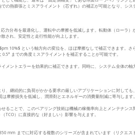
内での熱膨張とミスアライメント（芯ずれ）の補正が可能となり、シス
、応力分布を最適化し、運転中の摩擦を低減します。転動体（ローラ）
分散され、安定性と走行性能が向上します。
pm 10%$ という軸方向の変位を、ほぼ摩擦なしで補正できます。さ
0.5° までの角度ミスアライメントを補正することが可能です。
ライメントエラーを効果的に補正できます。同時に、システム全体の軸
より、継続的に負荷がかかる要求の厳しいアプリケーションに対しても
ム品質は摩擦損失を低減し、潤滑剤とエネルギーの消費量削減に寄与します
わせることで、このベアリング技術は機械の稼働率向上とメンテナンス
（TCO）に直接的な（好ましい）影響を与えます。
ら 850 mm までに対応する複数のシリーズが含まれています（リクエ