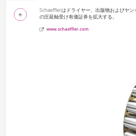
Schaefflerはドライヤー、出版物およ
の圧延軸受け有価証券を拡大する。
www.schaeffler.com