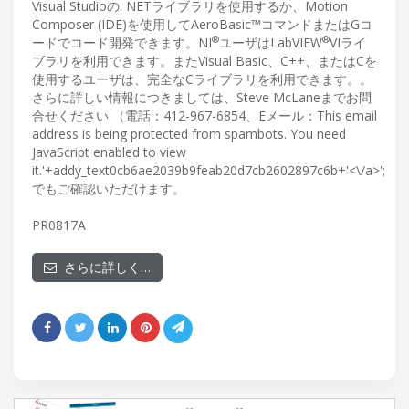
Visual Studioの. NETライブラリを使用するか、Motion
Composer (IDE)を使用してAeroBasic™コマンドまたはGコ
®
®
ードでコード開発できます。NI
ユーザはLabVIEW
VIライ
ブラリを利用できます。またVisual Basic、C++、またはCを
使用するユーザは、完全なCライブラリを利用できます。。
さらに詳しい情報につきましては、Steve McLaneまでお問
合せください （電話：412-967-6854、Eメール：
This email
address is being protected from spambots. You need
JavaScript enabled to view
it.
'+addy_text0cb6ae2039b9feab20d7cb2602897c6b+'<\/a>';
でもご確認いただけます。
PR0817A
さらに詳しく…