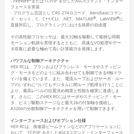
- FireWire
またはTCP/IP を介したASCIIコマンド・インター
フェースを実装
- プログラム言語としてRS-274 Gコード、AeroBasicコマン
®
®
ド・セット、C、C++/CLI、.NET、MATLAB
、LabVIEW
に
直接対応し、プログラミングにおける抜群の自由度
その高性能プロセッサは、最大32軸を駆動して複雑な同期
モーション軌跡を実現するとともに、高速なI/O処理やデー
タ収集に必要な極めて高い計算能力を発揮します。
パワフルな制御アーキテクチャ
HEX RCは、ブラシおよびブラシレス・モータやステッピン
グ・モータをどのように組み合わせても制御できる6軸ドラ
イバを備えています。また、電流ループおよびサーボ・ルー
プのいずれについてもデジタルに閉ループ処理を行うことに
より、最高レベルの位置決め精度と性能を確実に達成しま
す。さらに、このHEX RCにはサーボやステッピング・モー
タ、ピエゾ駆動ステージなど最大26の付加軸を接続し、
A3200の分散制御アーキテクチャを用いて制御できます。
インターフェースおよびオプション仕様
HEX RCは、加速器ビームラインなどのアプリケーションに
おいて、TCP/IP を介したASCIIコマンド・インターフェース