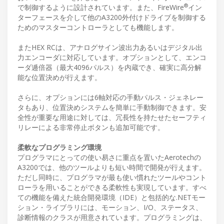
®
で制御するように設計されています。また、FireWire
イン
ターフェースを介して他のA3200外付けドライブを制御する
ためのマスターコントローラとしても機能します。
またHEX RCは、アナログサイン波出力あるいはデジタル出
力エンコーダに対応しています。オプションとして、エンコ
ーダ逓倍器（最大4096パルス）を内蔵でき、確実に高分解
能な位置決めが行えます。
さらに、オプションには6軸対応の手動パルス・ジェネレー
タもあり、位置決めシステムを簡単に手動制御できます。安
全性が重要な用途に対しては、冗長性を持たせたセーフティ
リレーによる非常停止ボタンも追加可能です。
柔軟なプログラミング環境
プログラマにとっての使い易さに重点を置いたAerotechの
A3200では、他のツールよりも短い時間で開発が行えます。
ただし同時に、プログラマが最も使い慣れたツールやコント
ローラを用いることができる柔軟性も実現しています。すべ
ての機能を備えた統合開発環境（IDE）と包括的な.NETモー
ション・ライブラリには、モーション、I/O、ステータス、
診断情報のクラスが用意されています。プログラミングは、