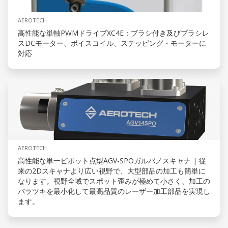
AEROTECH
高性能な単軸PWMドライブXC4E：ブラシ付き及びブラシレ
スDCモーター、ボイスコイル、ステッピング・モーターに
対応
AEROTECH
高性能な単一ピボット点型AGV-SPOガルバノスキャナ | 従
来の2Dスキャナより広い視野で、大型部品の加工も簡単に
なります。視野全域でスポット歪みが極めて小さく、加工の
バラツキを最小化して最高品質のレーザー加工部品を実現し
ます。