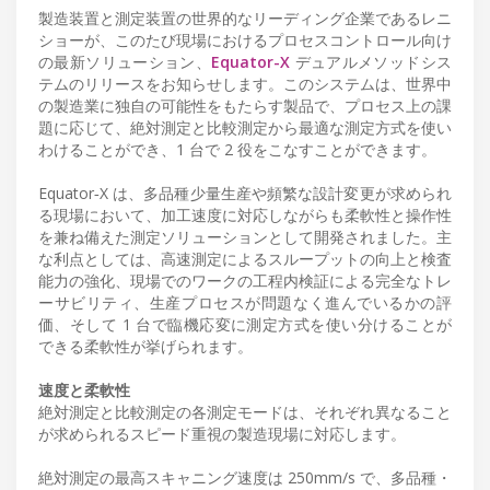
製造装置と測定装置の世界的なリーディング企業であるレニ
ショーが、このたび現場におけるプロセスコントロール向け
の最新ソリューション、
Equator-X
デュアルメソッドシス
テムのリリースをお知らせします。このシステムは、世界中
の製造業に独自の可能性をもたらす製品で、プロセス上の課
題に応じて、絶対測定と比較測定から最適な測定方式を使い
わけることができ、1 台で 2 役をこなすことができます。
Equator‑X は、多品種少量生産や頻繁な設計変更が求められ
る現場において、加工速度に対応しながらも柔軟性と操作性
を兼ね備えた測定ソリューションとして開発されました。主
な利点としては、高速測定によるスループットの向上と検査
能力の強化、現場でのワークの工程内検証による完全なトレ
ーサビリティ、生産プロセスが問題なく進んでいるかの評
価、そして 1 台で臨機応変に測定方式を使い分けることが
できる柔軟性が挙げられます。
速度と柔軟性
絶対測定と比較測定の各測定モードは、それぞれ異なること
が求められるスピード重視の製造現場に対応します。
絶対測定の最高スキャニング速度は 250mm/s で、多品種・