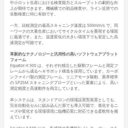
中小ロット生産における検査能力とスループットの劇的な向
上が期待できます。機械横での初品検査や、ライン近傍での
全数検査に特に有効です。
一方、比較測定の最高スキャニング速度は 500mm/s で、同
一ワークの大量生産においてサイクルタイムを重視する場面
に最適です。また、温度変化の大きい環境下でも安定した高
速測定が可能です。
革新的なテクノロジーと汎用性の高いソフトウェアプラット
フォーム
Equator-X 500 は、それぞれ独立した駆動フレームと測定フ
レームから成るヘキサポッド構造を採用しています。カーボ
ンファイバ製の測定フレーム、リニアモータ駆動、業界標準
の SP25M スキャニングプローブといった要素により、高い
測定精度と高速動作を両立しています。
本システムは、スタンドアロンの現場設置型装置としても、
完全自動化セルに組み込んだ形でも導入可能で、進化するニ
ーズや変化する現場環境に臨機応変に対応できる柔軟性を備
えています。