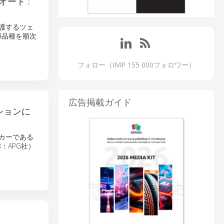
ード :
保護するツェ
4品種を順次
フォロー（IMP 155 000フォロワー）
広告掲載ガイド
ーションに
ーカーである
、略称：APG社）