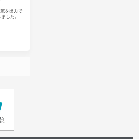
て
電流を出力で
しました。