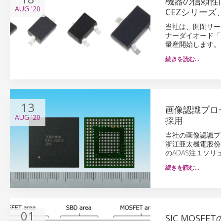
機器の信頼性
AUG
'20
CEZシリーズ
当社は、開閉サージ
ナーダイオード「
量産開始します。
続きを読む…
13
画像認識プロセ
AUG
'20
採用
当社の画像認識プロ
浙江亜太機電股份有限公司（
のADAS注１ソリュ
続きを読む…
01
SIC MOS