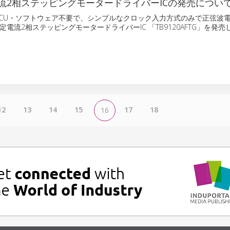
流2相ステッピングモータードライバーICの発売につい
CU・ソフトウェア不要で、シンプルなクロック入力方式のみで正弦波
電流2相ステッピングモータードライバーIC 「TB9120AFTG」を発売
12
13
14
15
17
18
16