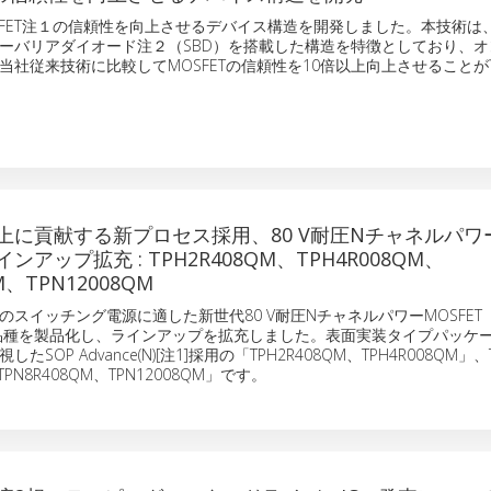
OSFET注１の信頼性を向上させるデバイス構造を開発しました。本技術は、M
ーバリアダイオード注２（SBD）を搭載した構造を特徴としており、オ
当社従来技術に比較してMOSFETの信頼性を10倍以上向上させること
上に貢献する新プロセス採用、80 V耐圧Nチャネルパワ
インアップ拡充 : TPH2R408QM、TPH4R008QM、
M、TPN12008QM
スイッチング電源に適した新世代80 V耐圧NチャネルパワーMOSFET「U
品種を製品化し、ラインアップを拡充しました。表面実装タイプパッケ
SOP Advance(N)[注1]採用の「TPH2R408QM、TPH4R008QM」、
TPN8R408QM、TPN12008QM」です。