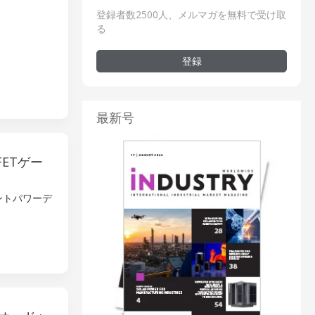
登録者数2500人、メルマガを無料で受け取
る
登録
最新号
ETゲー
ントパワーデ