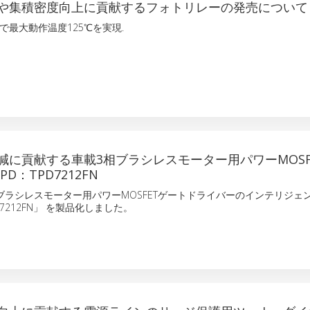
や集積密度向上に貢献するフォトリレーの発売について
で最大動作温度125℃を実現.
減に貢献する車載3相ブラシレスモーター用パワーMOSF
D：TPD7212FN
ブラシレスモーター用パワーMOSFETゲートドライバーのインテリジェ
PD7212FN」 を製品化しました。