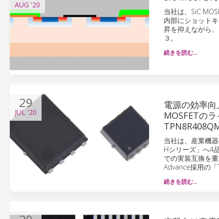
AUG
'20
当社は、SiC M
内部にショットキ
昇を抑えながら、
３。
続きを読む…
29
電源の効率向
JUL
'20
MOSFETのラ
TPN8R408Q
当社は、産業機器の
Hシリーズ」へ4
での実装互換を重視した
Advance採用の「
続きを読む…