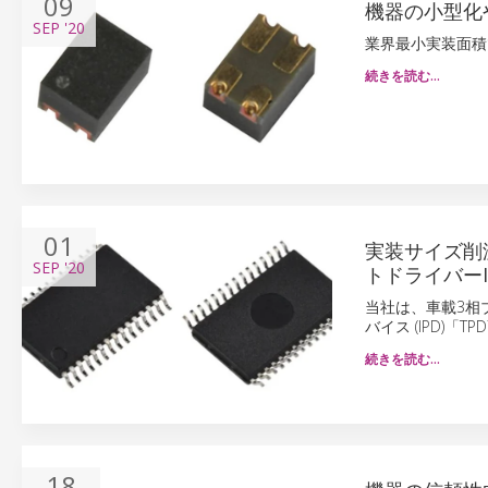
09
機器の小型化
SEP
'20
業界最小実装面積
続きを読む…
01
実装サイズ削
SEP
'20
トドライバーIP
当社は、車載3相
バイス (IPD)「T
続きを読む…
18