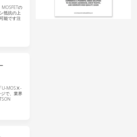
OSFETの
ン抵抗の上
が可能です注
ー
-MOSⅩ-
ージで、業界
TSON