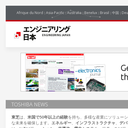
Afrique du Nord
Asia-Pacific
Australia
Benelux
Brasil
中国
Deu
TOSHIBA NEWS
東芝
は、
米国で50年以上の経験
を持ち、多様な産業にソリュー
な未来を確保します。
エネルギー
、
インフラストラクチャ
、
デバ