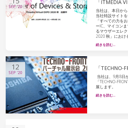
15
「ITMEDIA 
SEP
'20
当社は、本日から9月
当社特設サイトを
「すべての力をお
ーIC、マイコンまで
るマウザーエレクトロ
2020 秋」に
続きを読む…
12
「TECHNO
SEP
'20
当社は、9月8日
「TECHNO-F
展します。
続きを読む…