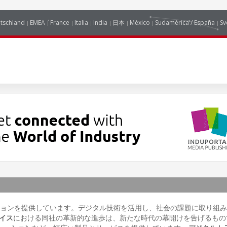
tschland
EMEA
France
Italia
India
日本
México
Sudamérica / España
Sv
ションを提供しています。デジタル技術を活用し、社会の課題に取り組み
イス
における同社の革新的な進歩は、新たな時代の幕開けを告げるもの