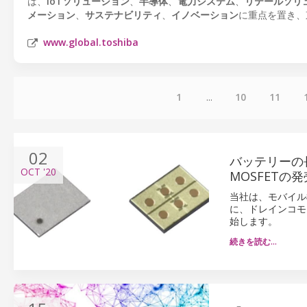
は、
IoTソリューション
、
半導体
、
電力システム
、
リテールソリ
メーション
、
サステナビリティ
、
イノベーション
に重点を置き、
www.global.toshiba
1
...
10
11
02
バッテリーの
OCT
'20
MOSFETの
当社は、モバイル
に、ドレインコモン
始します。
続きを読む…