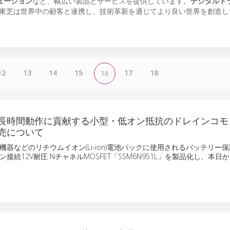
ューション
など、幅広い製品とサービスを提供しています。
デジタルト
東芝は世界中の顧客と連携し、技術革新を通じてより良い世界を創造し
12
13
14
15
17
18
16
長時間動作に貢献する小型・低オン抵抗のドレインコモ
発売について
機器などのリチウムイオン(Li-ion)電池パックに使用されるバッテリー
接続12V耐圧 NチャネルMOSFET「SSM6N951L」を製品化し、本日