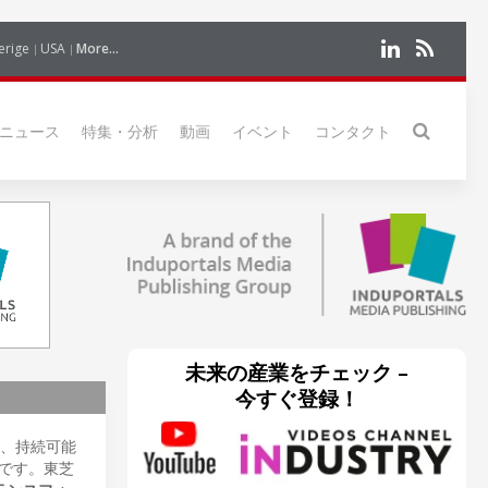
erige
USA
More...
ニュース
特集・分析
動画
イベント
コンタクト
未来の産業をチェック –
今すぐ登録！
、持続可能
です。東芝