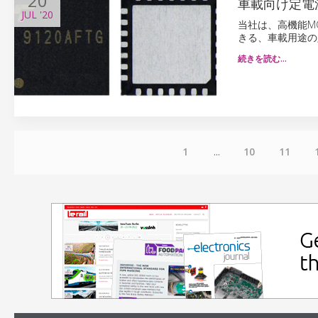
20
車載向け定電
JUL
'20
当社は、高機能M
きる、車載用途の定
続きを読む…
1
...
10
11