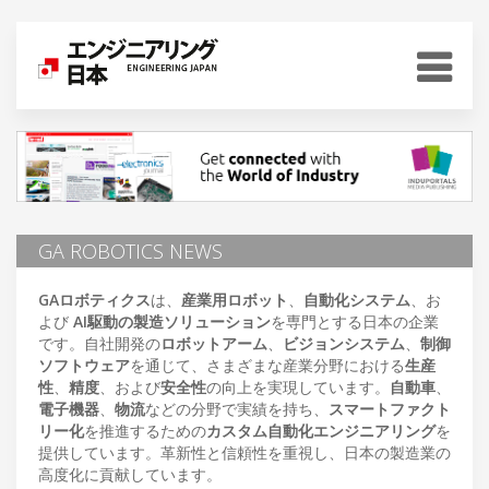
GA ROBOTICS NEWS
GAロボティクス
は、
産業用ロボット
、
自動化システム
、お
よび
AI駆動の製造ソリューション
を専門とする日本の企業
です。自社開発の
ロボットアーム
、
ビジョンシステム
、
制御
ソフトウェア
を通じて、さまざまな産業分野における
生産
性
、
精度
、および
安全性
の向上を実現しています。
自動車
、
電子機器
、
物流
などの分野で実績を持ち、
スマートファクト
リー化
を推進するための
カスタム自動化エンジニアリング
を
提供しています。革新性と信頼性を重視し、日本の製造業の
高度化に貢献しています。