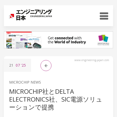
www.engineering-japan.com
21
07
'25
MICROCHIP NEWS
MICROCHIP社とDELTA
ELECTRONICS社、SIC電源ソリュ
ーションで提携