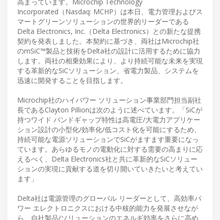
高まっています。Microchip Technology
Incorporated（Nasdaq: MCHP）は本日、電力管理およびス
マートグリーンソリューションの世界的リーダーである
Delta Electronics, Inc.（Delta Electronics）との新たな提携
契約を発表しました。本契約に基づき、両社はMicrochip社
のmSiC™製品と技術をDelta社の設計に活用するために協力
します。両社の相乗効果により、より持続可能な未来を実現
する革新的なSiCソリューション、省電力製品、システムを
迅速に開発することを目指します。
Microchip社のハイパワー ソリューション事業部門担当副社
長であるClayton Pillionは次のように述べています。「SiCが
持つワイド バンドギャップ特性は高電圧/大電力アプリケー
ション設計の小型化/効率化/低コスト化を可能にするため、
持続可能な電源ソリューションでSiCがますます重要になっ
ています。あらゆるモノの電動化に対する需要の高まりに応
えるべく、Delta Electronics社と共に革新的なSiCソリュー
ションの実現に貢献する道を切り開いていきたいと考えてい
ます」
Delta社は電源管理のグローバル リーダーとして、高効率パ
ワー エレクトロニクスにおける中核的能力を発展させなが
ら、自社製品/ソリューションのエネルギ効率をさらに高め