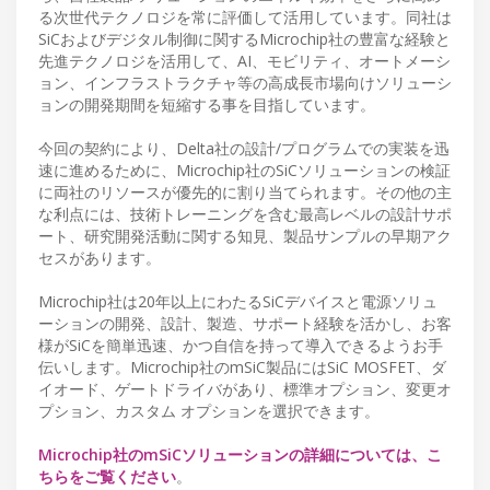
る次世代テクノロジを常に評価して活用しています。同社は
SiCおよびデジタル制御に関するMicrochip社の豊富な経験と
先進テクノロジを活用して、AI、モビリティ、オートメーシ
ョン、インフラストラクチャ等の高成長市場向けソリューシ
ョンの開発期間を短縮する事を目指しています。
今回の契約により、Delta社の設計/プログラムでの実装を迅
速に進めるために、Microchip社のSiCソリューションの検証
に両社のリソースが優先的に割り当てられます。その他の主
な利点には、技術トレーニングを含む最高レベルの設計サポ
ート、研究開発活動に関する知見、製品サンプルの早期アク
セスがあります。
Microchip社は20年以上にわたるSiCデバイスと電源ソリュ
ーションの開発、設計、製造、サポート経験を活かし、お客
様がSiCを簡単迅速、かつ自信を持って導入できるようお手
伝いします。Microchip社のmSiC製品にはSiC MOSFET、ダ
イオード、ゲートドライバがあり、標準オプション、変更オ
プション、カスタム オプションを選択できます。
Microchip社のmSiCソリューションの詳細については、こ
ちらをご覧ください
。