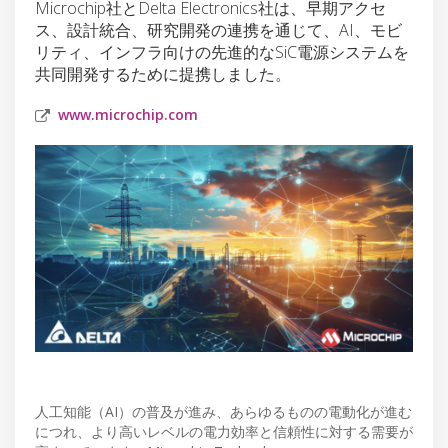
Microchip社とDelta Electronics社は、早期アクセ
ス、設計統合、研究開発の連携を通じて、AI、モビ
リティ、インフラ向けの先進的なSiC電源システムを
共同開発するために提携しました。
www.microchip.com
人工知能（AI）の普及が進み、あらゆるものの電動化が進む
につれ、より高いレベルの電力効率と信頼性に対する需要が