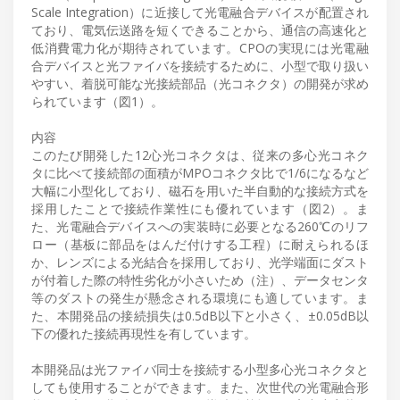
Scale Integration）に近接して光電融合デバイスが配置され
ており、電気伝送路を短くできることから、通信の高速化と
低消費電力化が期待されています。CPOの実現には光電融
合デバイスと光ファイバを接続するために、小型で取り扱い
やすい、着脱可能な光接続部品（光コネクタ）の開発が求め
られています（図1）。
内容
このたび開発した12心光コネクタは、従来の多心光コネク
タに比べて接続部の面積がMPOコネクタ比で1/6になるなど
大幅に小型化しており、磁石を用いた半自動的な接続方式を
採用したことで接続作業性にも優れています（図2）。ま
た、光電融合デバイスへの実装時に必要となる260℃のリフ
ロー（基板に部品をはんだ付けする工程）に耐えられるほ
か、レンズによる光結合を採用しており、光学端面にダスト
が付着した際の特性劣化が小さいため（注）、データセンタ
等のダストの発生が懸念される環境にも適しています。ま
た、本開発品の接続損失は0.5dB以下と小さく、±0.05dB以
下の優れた接続再現性を有しています。
本開発品は光ファイバ同士を接続する小型多心光コネクタと
しても使用することができます。また、次世代の光電融合形