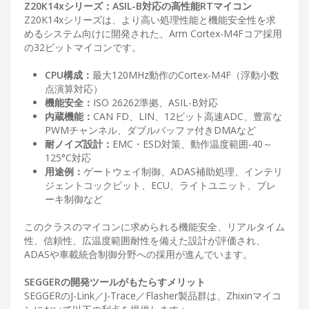
Z20K14xシリーズ：ASIL-B対応の高性能RTマイコン
Z20K14xシリーズは、より高い処理性能と機能安全性を求
めるシステム向けに開発された、Arm Cortex-M4Fコア採用
の32ビットマイコンです。
CPU構成：
最大120MHz動作のCortex-M4F（浮動小数
点演算対応）
機能安全：
ISO 26262準拠、ASIL-B対応
内蔵機能：
CAN FD、LIN、12ビット高速ADC、豊富な
PWMチャンネル、ダブルバッファ付きDMAなど
耐ノイズ設計：
EMC・ESD対策、動作温度範囲-40～
125°C対応
用途例：
ゲートウェイ制御、ADAS補助処理、インテリ
ジェントコックピット、ECU、ライトユニット、ブレ
ーキ制御など
このクラスのマイコンに求められる機能安全、リアルタイム
性、信頼性、広温度範囲耐性を備えた設計が評価され、
ADASや車載統合制御分野への採用が進んでいます。
SEGGERの開発ツールがもたらすメリット
SEGGERのJ-Link／J-Trace／Flasher製品群は、Zhixinマイコ