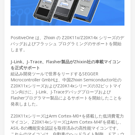
PositiveOne は、Zhixin の Z20K11x/Z20K14x シリーズのデ
バッグおよびフラッシュ プログラミングのサポートを開始
します。
J-Link、J-Trace、Flasher製品がZhixin社の車載マイコン
を正式サポート
組込み開発ツールで世界をリードするSEGGER
Microcontroller GmbHは、中国Zhixin Semiconductor社の
Z20K11xシリーズおよびZ20K14xシリーズの32ビットマイ
コン向けに、J-Link、J-Traceデバッグプローブおよび
Flasherプログラマー製品によるサポートを開始したことを
発表しました。
Z20K11xシリーズはArm Cortex-M0+を搭載した低消費電力
マイコン、Z20K14xシリーズはArm Cortex-M4Fを搭載し、
ASIL-Bの機能安全認証を取得済みの高性能マイコンです。
これらのマイコンは、自動車のヘッドライト制御、ドア・ウ