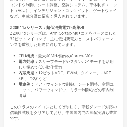
ィンドウ制御、シート調整、空調システム、車体制御ユニッ
ト（VCU）、インテリジェントコックピット、ゲートウェイ
など、車載分野に幅広く導入されています。
Z20K11xシリーズ：超低消費電力×高集積
Z20K11xシリーズは、Arm Cortex-M0+コアをベースにした
32ビットマイコンで、主に低消費電力とコストパフォーマ
ンスを重視した用途に適しています。
CPU構成：
最大40MHz動作のCortex-M0+
電力効率：
スリープモードやスタンバイモードを活用
した極めて低い動作電力
内蔵周辺：
12ビットADC、PWM、タイマー、UART、
SPI、I⊃2;Cなど
用途例：
ドア・ウィンドウ制御、シート調整、空調ユ
ニット、パワーウィンドウ、ミラー制御などの車内制
御系
このクラスのマイコンとしては珍しく、車載グレード対応の
信頼性試験をクリアしており、中国国内での量産実績も豊富
です。