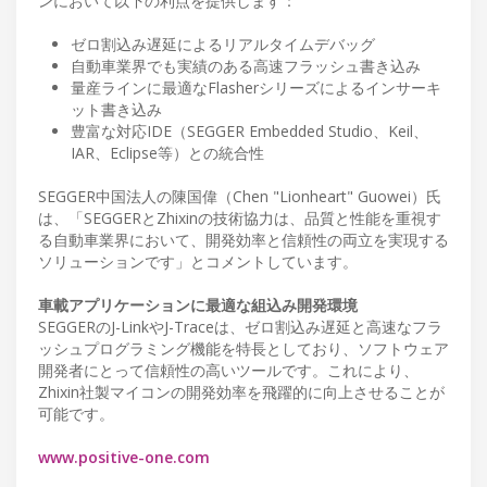
ンにおいて以下の利点を提供します：
ゼロ割込み遅延によるリアルタイムデバッグ
自動車業界でも実績のある高速フラッシュ書き込み
量産ラインに最適なFlasherシリーズによるインサーキ
ット書き込み
豊富な対応IDE（SEGGER Embedded Studio、Keil、
IAR、Eclipse等）との統合性
SEGGER中国法人の陳国偉（Chen "Lionheart" Guowei）氏
は、「SEGGERとZhixinの技術協力は、品質と性能を重視す
る自動車業界において、開発効率と信頼性の両立を実現する
ソリューションです」とコメントしています。
車載アプリケーションに最適な組込み開発環境
SEGGERのJ-LinkやJ-Traceは、ゼロ割込み遅延と高速なフラ
ッシュプログラミング機能を特長としており、ソフトウェア
開発者にとって信頼性の高いツールです。これにより、
Zhixin社製マイコンの開発効率を飛躍的に向上させることが
可能です。
www.positive-one.com