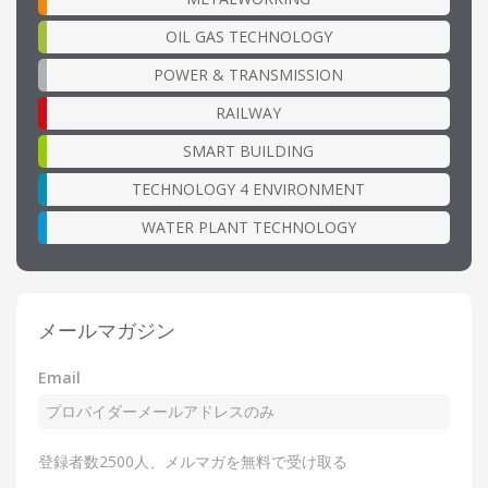
OIL GAS TECHNOLOGY
POWER & TRANSMISSION
RAILWAY
SMART BUILDING
TECHNOLOGY 4 ENVIRONMENT
WATER PLANT TECHNOLOGY
メールマガジン
Email
登録者数2500人、メルマガを無料で受け取る