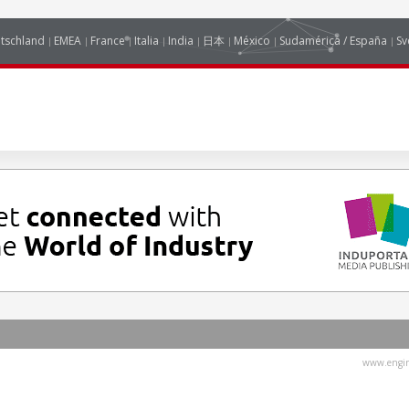
tschland
EMEA
France
Italia
India
日本
México
Sudamérica / España
Sv
www.engin