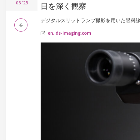
03
'25
目を深く観察
デジタルスリットランプ撮影を用いた眼科
en.ids-imaging.com