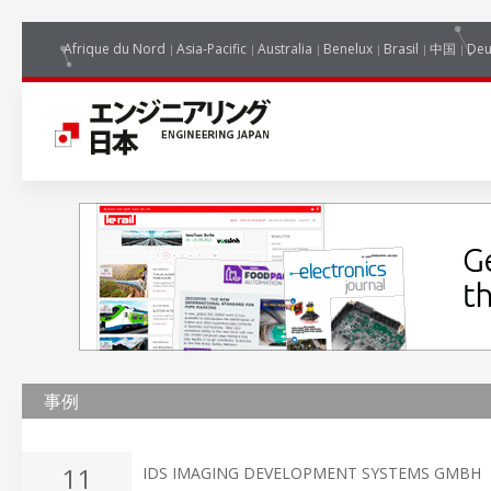
Afrique du Nord
Asia-Pacific
Australia
Benelux
Brasil
中国
Deu
事例
11
IDS IMAGING DEVELOPMENT SYSTEMS GMBH