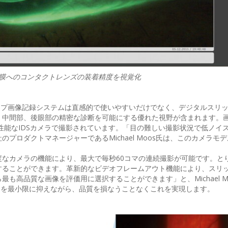
角膜へのコンタクトレンズの装着精度を視覚化
ンプ画像記録システムは直感的で使いやすいだけでなく、デジタルスリ
、中間部、後眼部の精密な診断を可能にする優れた視野が含まれます。
度で高性能なIDSカメラで撮影されています。「目の難しい撮影状況で低ノイ
のプロダクトマネージャーであるMichael Moos氏は、このカメラモ
なカメラの機能により、最大で毎秒60コマの連続撮影が可能です。と
することができます。革新的なビデオフレームアウト機能により、スリ
も高品質な画像を評価用に選択することができます」と、Michael M
間を最小限に抑えながら、品質を損なうことなくこれを実現します。