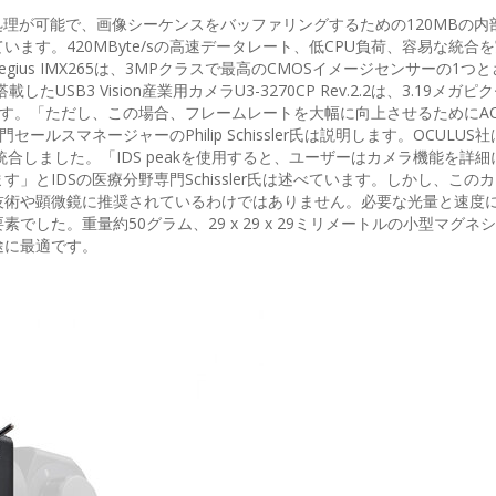
処理が可能で、画像シーケンスをバッファリングするための120MBの内
ます。420MByte/sの高速データレート、低CPU負荷、容易な統合
gius IMX265は、3MPクラスで最高のCMOSイメージセンサーの1つ
SB3 Vision産業用カメラU3-3270CP Rev.2.2は、3.19メガピ
ています。「ただし、この場合、フレームレートを大幅に向上させるためにA
スマネージャーのPhilip Schissler氏は説明します。OCULUS社
統合しました。「IDS peakを使用すると、ユーザーはカメラ機能を詳細
とIDSの医療分野専門Schissler氏は述べています。しかし、この
技術や顕微鏡に推奨されているわけではありません。必要な光量と速度
した。重量約50グラム、29 x 29 x 29ミリメートルの小型マグネ
途に最適です。