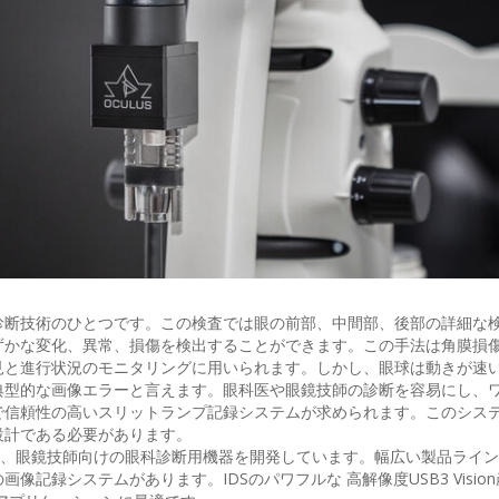
診断技術のひとつです。この検査では眼の前部、中間部、後部の詳細な
ずかな変化、異常、損傷を検出することができます。この手法は角膜損
見と進行状況のモニタリングに用いられます。しかし、眼球は動きが速
典型的な画像エラーと言えます。眼科医や眼鏡技師の診断を容易にし、
で信頼性の高いスリットランプ記録システムが求められます。このシス
設計である必要があります。
科医、検眼士、眼鏡技師向けの眼科診断用機器を開発しています。幅広い製品ライ
記録システムがあります。IDSのパワフルな 高解像度USB3 Visio