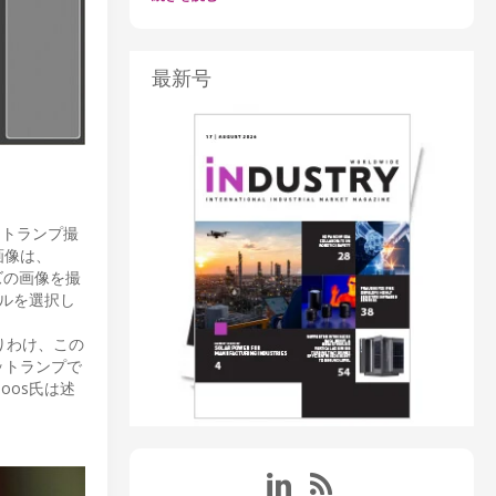
最新号
ットランプ撮
画像は、
ズの画像を撮
デルを選択し
りわけ、この
ットランプで
oos氏は述