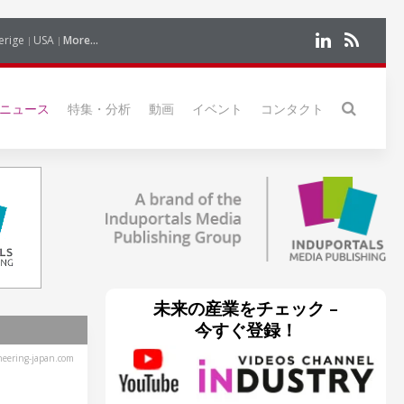
erige
USA
More...
ニュース
特集・分析
動画
イベント
コンタクト
未来の産業をチェック –
今すぐ登録！
eering-japan.com