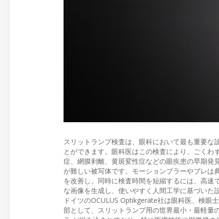
スリットランプ検査は、眼科において最も重要な
とができます。眼科医はこの検査により、ごくわ
症、網膜剥離、黄斑変性症などの眼疾患の早期発
が難しい被写体です。モーションブラーやブレは
を改善し、同時に検査時間を短縮するには、高速
な画像を生成し、使いやすく人間工学に基づいた
ドイツのOCULUS Optikgeräte社は眼
部として、スリットランプ用の世界最小・最軽量の画像