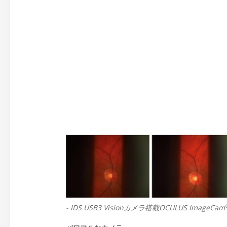
- IDS USB3 Visionカメラ搭載OCULUS ImageCam