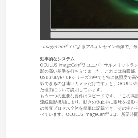
®
- ImageCam
3 によるフルオレセイン画像で、
効率的なシステム
®
OCULUS ImageCam
3 ユニバーサルスリットラ
影の高い基準を打ち立てました。これには前眼部
USB3 uEye+ CPシリーズの中でも特に低照
影できるのは速いカメラだけです」と、OCULUS社
た理由について説明しています。
もう一つの重要な要件はスピードです。「この高度
連続撮影機能により、動きの休止中に眼球を撮影
の検査プロセス全体を簡単に記録でき、その中から最
®
べています。OCULUS ImageCam
3は、所要時