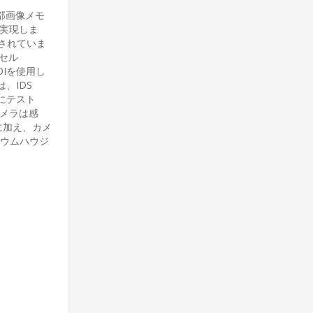
部画像メモ
を実現しま
とされていま
クセル
OIを使用し
は、IDS
にテスト
カメラは感
に加え、カメ
シウムハウジ