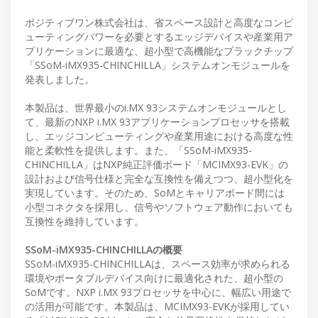
ポジティブワン株式会社は、省スペース設計と高度なコンピ
ューティングパワーを必要とするエッジデバイスや産業用ア
プリケーションに最適な、超小型で高機能なブラックチップ
「SSoM-iMX935-CHINCHILLA」システムオンモジュールを
発表しました。
本製品は、世界最小のi.MX 93システムオンモジュールとし
て、最新のNXP i.MX 93アプリケーションプロセッサを搭載
し、エッジコンピューティングや産業用途における高度な性
能と柔軟性を提供します。また、「SSoM-iMX935-
CHINCHILLA」はNXP純正評価ボード「MCIMX93-EVK」の
設計および信号仕様と完全な互換性を備えつつ、超小型化を
実現しています。そのため、SoMとキャリアボード間には
小型コネクタを採用し、信号やソフトウェア動作においても
互換性を維持しています。
SSoM-iMX935-CHINCHILLAの概要
SSoM-iMX935-CHINCHILLAは、スペース効率が求められる
環境やポータブルデバイス向けに最適化された、超小型の
SoMです。NXP i.MX 93プロセッサを中心に、幅広い用途で
の活用が可能です。本製品は、MCIMX93-EVKが採用してい