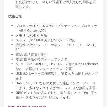
れた設計により、厳しい環境下での安定した動作を実
現します。
技術仕様
プロセッサ: NXP i.MX 93 アプリケーションプロセッサ
（ARM Cortex-A55）
メモリ: LPDDR4対応
ストレージ: eMMCおよびSDカード対応
接続性: ギガビットイーサネット、USB、I2C、UART、
SPI
電源: 低消費電力設計
寸法: 世界最小のフォームファクタ
MIPI CSI-2, MIPI DSI, FlexCAN、2個の1Gbps Ethernet
など、多様なインターフェースに対応
USB 2.0ポートを二個搭載し、実装の自由度を磨き上げ
ます
UART, SPI, I2C などの充実した通信インターフェース
により、多様なデバイスとのシームレスな接続を実現
GPIOピンも詰め込んでおり、設計者にとって自由度の
高いカスタマイズが可能になります。
www.positive-one.com