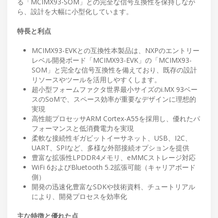
る「MCIMX93-SOM」との完全な信号互換性を保持しなが
ら、設計を大幅に小型化しています。
特長と利点
MCIMX93-EVKとの互換性本製品は、NXPのエントリー
レベル開発ボード「MCIMX93-EVK」の「MCIMX93-
SOM」と完全な信号互換性を備えており、既存の設計
リソースやツールを活用しやすくします。
超小型フォームファクタ世界最小サイズのi.MX 93ベー
スのSoMで、スペース効率が重要なデザインに理想的
実現
高性能プロセッサARM Cortex-A55を採用し、優れたパ
フォーマンスと低消費電力を実現
柔軟な接続性ギガビットイーサネット、USB、I2C、
UART、SPIなど、多様な外部接続オプションを提供
豊富な拡張性LPDDR4メモリ、eMMCストレージ対応
WiFi 6およびBluetooth 5.2拡張可能（キャリアボード
側）
開発の迅速化豊富なSDKや技術資料、チュートリアル
により、開発プロセスを効率化
主な特徴と優れた点