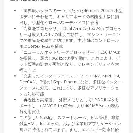
「世界最小クラスの一つ」: たった46mm x 20mm 小型
ボディに合わせて、キャリアボードの機能を大幅に抽
出し、小型化やローパワーデバイスに最適
「高機能プロセッサ」: Dual Arm Cortex-A55 プロセッ
サーは最大1.7GHzの速度で動作し、マシン・ラーニン
グの推論を効率的に助けます。実時間のコントロール
用にCortex-M33を搭載
「ニューラルネットワークプロセッサー」: 256 MACs
を搭載し、最大1.0GHzの速度で動作。これにより、ビ
ット標準の計算が可能となり、フレキシビリティを大
幅に向上
「充実したインターフェース」: MIPI CSI-2, MIPI DSI,
FlexCAN、2個の1Gbps Ethernetなど、多様なインター
フェースに対応。これにより、多様なアプリケーショ
ンに対応可能
「再現性と高精度」: 外部メモリとしてLPDDR4Xをサ
ポートし、eMMC 5.1の符合により400MB/secの読み
替えを実現
この新しいSoMは、スマートホーム、ビル管理、非接
触型HMI、IoTエッジ、および産業用アプリケーション
向けに特化されています。また、エネルギー効率に優