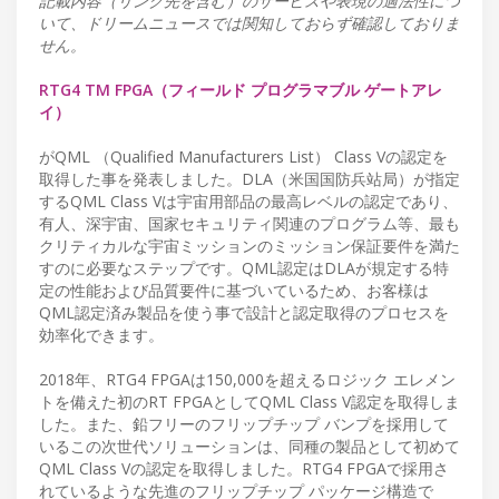
記載内容（リンク先を含む）のサービスや表現の適法性につ
いて、ドリームニュースでは関知しておらず確認しておりま
せん。
RTG4 TM FPGA（フィールド プログラマブル ゲートアレ
イ）
がQML （Qualified Manufacturers List） Class Vの認定を
取得した事を発表しました。DLA（米国国防兵站局）が指定
するQML Class Vは宇宙用部品の最高レベルの認定であり、
有人、深宇宙、国家セキュリティ関連のプログラム等、最も
クリティカルな宇宙ミッションのミッション保証要件を満た
すのに必要なステップです。QML認定はDLAが規定する特
定の性能および品質要件に基づいているため、お客様は
QML認定済み製品を使う事で設計と認定取得のプロセスを
効率化できます。
2018年、RTG4 FPGAは150,000を超えるロジック エレメン
トを備えた初のRT FPGAとしてQML Class V認定を取得しま
した。また、鉛フリーのフリップチップ バンプを採用して
いるこの次世代ソリューションは、同種の製品として初めて
QML Class Vの認定を取得しました。RTG4 FPGAで採用さ
れているような先進のフリップチップ パッケージ構造で