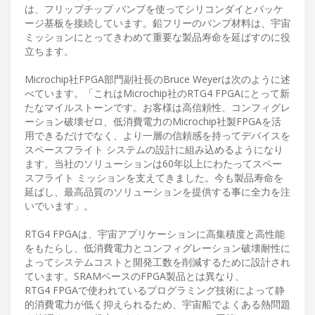
は、フリップチップ バンプを使ってシリコンダイとパッケ
ージ基板を接続しています。鉛フリーのバンプ材料は、宇宙
ミッションにとってきわめて重要な製品寿命を延ばすのに役
立ちます。
Microchip社FPGA部門副社長のBruce Weyerは次のように述
べています。「これはMicrochip社のRTG4 FPGAにとって新
たなマイルストーンです。お客様は高信頼性、コンフィグレ
ーション破壊ゼロ、低消費電力のMicrochip社製FPGAを活
用できるだけでなく、より一層の信頼感を持ってデバイスを
スペースフライト システムの設計に組み込めるようになり
ます。当社のソリューションは60年以上にわたってスペー
スフライト ミッションを支えてきました。今も製品寿命を
延ばし、最高品質のソリューションを提供する事に全力を注
いでいます」。
RTG4 FPGAは、宇宙アプリケーションに高集積度と高性能
をもたらし、低消費電力とコンフィグレーション破壊耐性に
よってシステムコストと開発工数を削減するために設計され
ています。SRAMベースのFPGA製品とは異なり、
RTG4 FPGAで使われているプログラミング技術によって静
的消費電力が低く抑えられるため、宇宙船でよくある熱問題