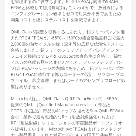
を管理するのに役立ちます。RTG4 FPGAは同等のSRAM
FPGAと比較して総消費電力はごくわずかで、放射線による
コンフィグレーション破壊もゼロで対策が不要であるため、
開発コストと総システムコストを削減できます。
QML Class V認定を取得するにあたり、鉛フリーバンプを備
えたRTG4 FPGAは、-65°C～150°Cの接合部温度範囲で最大
2,000回の熱サイクルを繰り返す等の広範な信頼性テストに
合格しました。鉛フリーのフリップチップ バンプ インター
フェイス接続はMIL-PRF-38535の検査条件に合格し、錫ウ
ィスカの兆候も見られませんでした。フリップチップ バン
プはFPGAパッケージの内部にあるため、鉛フリーバンプの
RTG4 FPGAに移行する際もユーザーの設計、リフロー プロ
ファイル、温度管理、またはボードのアセンブリフローに影
響はありません。
Microchip社は、QML Class Q RT PolarFire（R） FPGA、
従来のQML （Qualified Manufacturers List）部品と
COTS（民生品）部品のギャップを埋めるSub-QML FPGAを
含む、業界で最も包括的なRH（耐放射線強化）および
RT（耐放射線）ソリューションの宇宙製品ポートフォリオ
を提供しています。Microchip社FPGAおよびミクストシグ
ナル製品番号、それと対応するDLA（米国国防兵站局）の