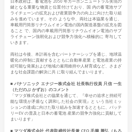
日本政府は、蓄電池を 2050 年カーボンニュートラル実現の
鍵となる重要な物資と位置付けており、国 内の蓄電池サプ
ライチェーンの拡充および産業競争力の向上に向けた取り組
みを進めています。その ような中、両社は本協業を通じ、
車載用円筒形リチウムイオン電池の国内製造基盤の拡充を図
ること で、国内の車載用円筒形リチウムイオン電池のサプ
ライチェーン強靭化および競争力強化へ積極的に 寄与して
いきます。
両社は今後、本計画を含むパートナーシップを通じ、地球温
暖化の抑制に貢献するとともに自動車産業 と電池産業の持
続可能な発展および地域の雇用維持や人材育成など、さまざ
まな社会課題の解決に共 に取り組んでまいります。
■ パナソニック エナジー株式会社 社長執行役員 只信 一生
（ただのぶ かずお）のコメント
「マツダ株式会社との協業を通じて、『幸せの追求と持続可
能な環境が矛盾なく調和した社会の実現』と いう当社ミッ
ションの達成に向けた取り組みを加速するとともに、バッテ
リーEV の普及と日本の蓄電池 産業の競争力強化に貢献して
まいります」
■ マツダ株式会社 代表取締役社長兼 CEO 毛籠 勝弘（もろ