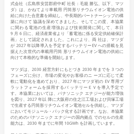
式会社（広島県安芸郡府中町 社長：毛籠 勝弘、以下、マツ
ダ）は、かねてより車載用 円筒形リチウムイオン電池の供
給に向けた合意書を締結し、中長期的パートナーシップの構
築に向けて 協議を深めてきました。そしてこの度、本協業
に関わる電池の生産増強および技術開発に関して、本日
9 月 6 日に、経済産業省より「蓄電池に係る安定供給確保計
画」として認定されました。これにより、両 社は、マツダ
が 2027 年以降導入を予定するバッテリーEV への搭載を見
据えた次世代の車載用円筒 形リチウムイオン電池の供給に
向けて本格的な準備を開始します。
マツダは、2030 経営方針にもとづき 2030 年までを 3 つの
フェーズに分け、市場の変化やお客様のニ ーズに応じて柔
軟に電動化を進めており、2027 年にマツダ初の EV 専用プ
ラットフォームを採用するバ ッテリーＥＶを導入予定で
す。本協業においては、パナソニック エナジーが能力増強
を図り、2027 年以 降に大阪府の住之江工場および貝塚工場
で生産する円筒形リチウムイオン電池セルを供給し、マツダ
においてモジュール・パック化する計画です。なお、本協業
のためのパナソニック エナジーの国内拠点 でのセルの生産
能力は、2030 年までに年間 10GWh を計画しています。