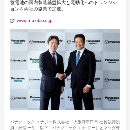
蓄電池の国内製造基盤拡大と電動化へのトランジシ
ョンを両社の協業で加速。
www.mazda.co.jp
パナソニック エナジー株式会社（大阪府守口市 社長執行役
員：只信 一生、以下、パナソニック エナ ジー）とマツダ株