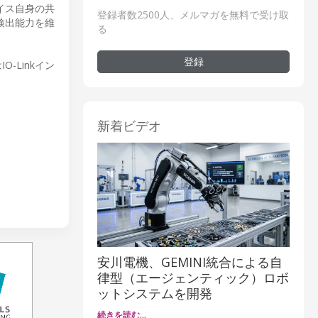
イス自身の共
登録者数2500人、メルマガを無料で受け取
検出能力を維
る
登録
-Linkイン
新着ビデオ
安川電機、GEMINI統合による自
律型（エージェンティック）ロボ
ットシステムを開発
続きを読む…