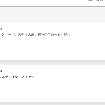
ON
HF RFID リーダ、透明性の高い荷物のフローを可能に
ON
Rマルチレイヤ・スキャナ