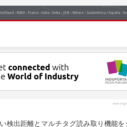
tschland
EMEA
France
Italia
India
日本
México
Sudamérica / España
Sv
www.engin
ない検出距離とマルチタグ読み取り機能を