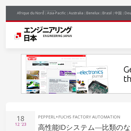
Afrique du Nord
Asia-Pacific
Australia
Benelux
Brasil
中国
Deu
18
PEPPERL+FUCHS FACTORY AUTOMATION
12
'23
高性能IDシステム―比類の