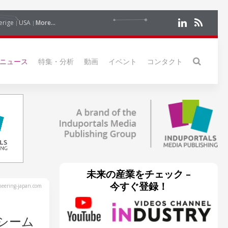
erige
USA
More...
ニュース
特集・分析
動画
イベント
コンタクト
未来の産業をチェック –
今すぐ登録！
eering-japan.com
シーム