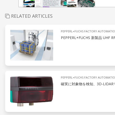
RELATED ARTICLES
PEPPERL+FUCHS FACTORY AUTOMATI
PEPPERL+FUCHS 新製品 U
PEPPERL+FUCHS FACTORY AUTOMATI
確実に対象物を検知、3D-LIDA