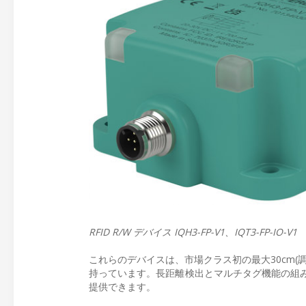
RFID R/W デバイス IQH3-FP-V1、IQT3-FP-IO-V1
これらのデバイスは、市場クラス初の最大30cm(
持っています。長距離検出とマルチタグ機能の組
提供できます。