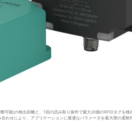
調整可能)の検出距離と、1回の読み取り操作で最大20個のRFIDタグを
み合わせにより、アプリケーションに最適なパラメータを最大限の柔軟