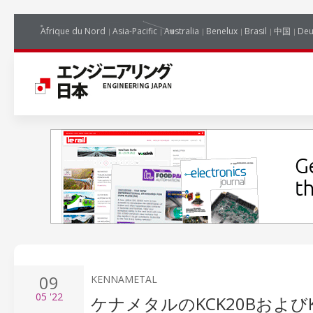
Afrique du Nord
Asia-Pacific
Australia
Benelux
Brasil
中国
Deu
09
KENNAMETAL
05
'22
ケナメタルのKCK20Bおよ