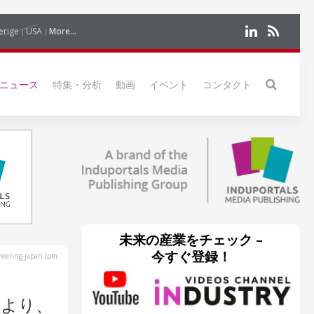
erige
USA
More...
ニュース
特集・分析
動画
イベント
コンタクト
未来の産業をチェック –
今すぐ登録！
eering-japan.com
により、