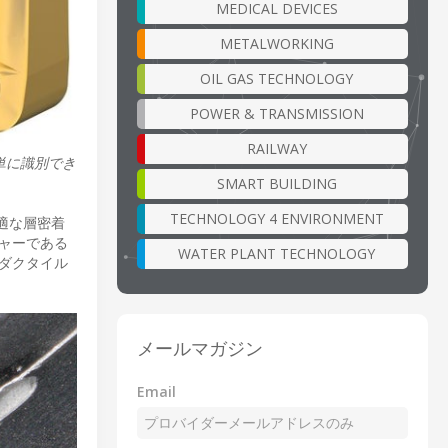
MEDICAL DEVICES
METALWORKING
OIL GAS TECHNOLOGY
POWER & TRANSMISSION
RAILWAY
単に識別でき
SMART BUILDING
TECHNOLOGY 4 ENVIRONMENT
適な層密着
ャーである
WATER PLANT TECHNOLOGY
、ダクタイル
メールマガジン
Email