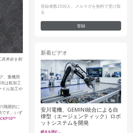
登録者数2500人、メルマガを無料で受け取
る
登録
新着ビデオ
工具寿命を制
ング、重機用
0Bは粗加工
ァイル加工や
命の飛躍的に
安川電機、GEMINI統合による自
効です。いず
律型（エージェンティック）ロボ
KCKP10™
ットシステムを開発
続きを読む…