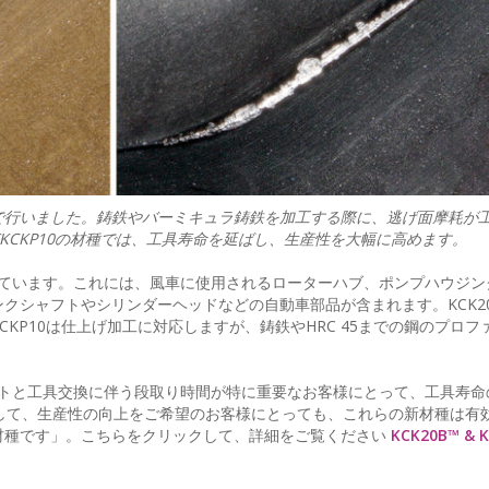
種で行いました。鋳鉄やバーミキュラ鋳鉄を加工する際に、逃げ面摩耗が
びKCKP10の材種では、工具寿命を延ばし、生産性を大幅に高めます。
に適しています。これには、風車に使用されるローターハブ、ポンプハウジ
クシャフトやシリンダーヘッドなどの自動車部品が含まれます。KCK2
KP10は仕上げ加工に対応しますが、鋳鉄やHRC 45までの鋼のプロフ
具コストと工具交換に伴う段取り時間が特に重要なお客様にとって、工具寿
そして、生産性の向上をご希望のお客様にとっても、これらの新材種は有
材種です」。こちらをクリックして、詳細をご覧ください
KCK20B™ & 