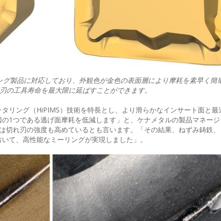
ング製品に対応しており、外観色が金色の表面層により摩耗を素早く簡
刃の工具寿命を最大限に延ばすことができます。
タリング（HiPIMS）技術を特長とし、より滑らかなインサート面と最
因の1つである逃げ面摩耗を低減します」と、ケナメタルの製品マネージ
グ技術は切れ刃の強度も高めているとも言います。「その結果、ねずみ鋳鉄
おいて、高性能なミーリングが実現しました」。