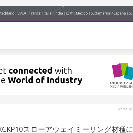
tschland
EMEA
France
Italia
India
日本
México
Sudamérica / España
Sv
www.engin
びKCKP10スローアウェイミーリング材種