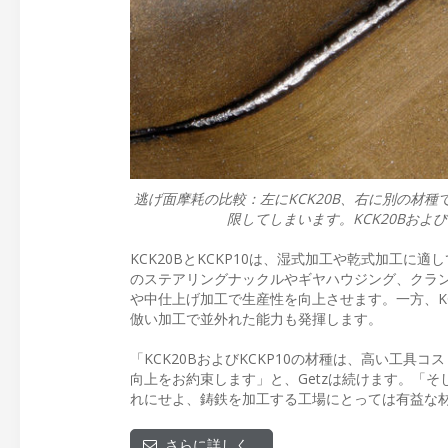
逃げ面摩耗の比較：左にKCK20B、右に別の材
限してしまいます。KCK20Bおよ
KCK20BとKCKP10は、湿式加工や乾式加工
のステアリングナックルやギヤハウジング、クラン
や中仕上げ加工で生産性を向上させます。一方、KC
倣い加工で並外れた能力も発揮します。
「KCK20BおよびKCKP10の材種は、高い工
向上をお約束します」と、Getzは続けます。「
れにせよ、鋳鉄を加工する工場にとっては有益な
さらに詳しく…