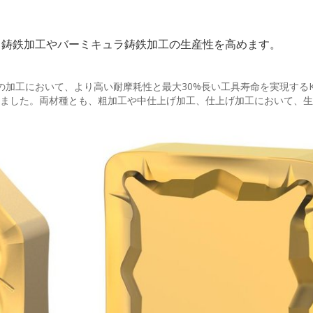
、鋳鉄加工やバーミキュラ鋳鉄加工の生産性を高めます。
加工において、より高い耐摩耗性と最大30%長い工具寿命を実現するKC
表しました。両材種とも、粗加工や中仕上げ加工、仕上げ加工において、