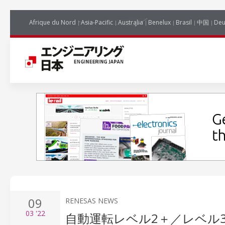
Afrique du Nord
Asia-Pacific
Australia
Benelux
Brasil
中国
Deu
09
RENESAS NEWS
03
'22
自動運転レベル2＋／レベル3