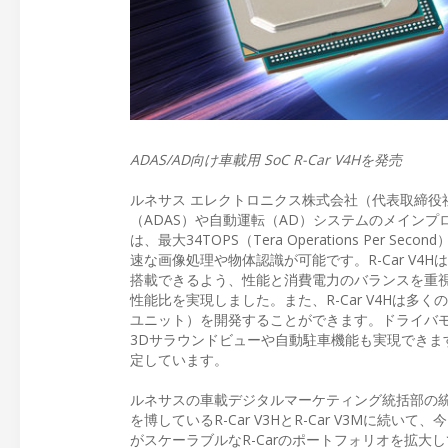
ADAS/AD向け車載用 SoC R-Car V4Hを発売
ルネサス エレクトロニクス株式会社（代表取締役
（ADAS）や自動運転（AD）システムのメインプロセッシン
は、最大34TOPS（Tera Operations P
速な画像処理や物体認識が可能です。R-Car V
搭載できるよう、性能と消費電力のバランスを重視した上で
性能比を実現しました。また、R-Car V4Hは多
ユニット）を開発することができます。ドライバモニ
3Dサラウンドビューや自動駐車機能も実現できます。
定しています。
ルネサスの車載デジタルマーケティング統括部の
を博しているR-Car V3HとR-Car V3Mに続
がスケーラブルなR-Carのポートフォリオを拡