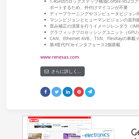
1.4GHzのロックステップ構成Cortex-R5
ポートするため、外付けマイコンが不要
ディープラーニングやコンピュータビジョン向け
マシンビジョンとヒューマンビジョンの並列処
歪み補正の演算を行うイメージレンダラ（IM
グラフィックプロセッシングユニット（GPU）とし
CAN、Ethernet AVB、TSN、FlexRay
第4世代PCIeインタフェース2個搭載
www.renesas.com
さらに詳しく…