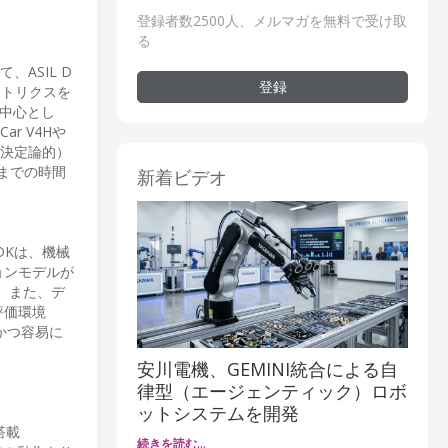
登録者数2500人、メルマガを無料で受け取
る
ASIL D
登録
のメトリクスを
を中心とし
r V4Hや
（決定論的）
までの時間
新着ビデオ
DKは、機械
ョンモデルが
。また、デ
評価環境
速かつ容易に
安川電機、GEMINI統合による自
律型（エージェンティック）ロボ
ットシステムを開発
搭載
続きを読む…