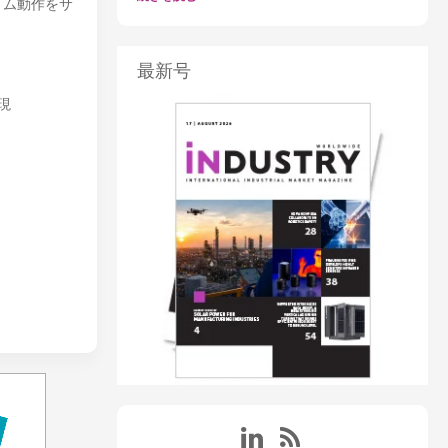
タイム動作をサ
最新号
現