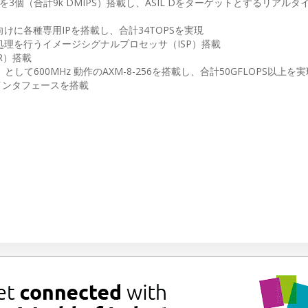
2コアを3個（合計9k DMIPS）搭載し、ASIL Dをターゲットとするリアル
に各種専用IPを搭載し、合計34TOPSを実現
理を行うイメージシグナルプロセッサ（ISP）搭載
R）搭載
て600MHz 動作のAXM-8-256を搭載し、合計50GFLOPS以上を実
の車載インタフェースを搭載