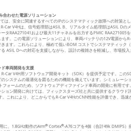
と組み合わせた電源ソリューション
ついては、安全に関連するすべてのIPのシステマティック故障への対策として、
Car V4Hは、信号処理部はASIL B、リアルタイム処理部はASIL D
AA271041および最大11チャネルを出力するPMIC RAA271005
供します。この電源ソリューションにより、車両バッテリの12V電源からR-Ca
きます。これらにより、極めて低いBOM コストでシステマティック
 ASIL Dへの対応を支援しながら、設計の複雑さを軽減し、市場投入
ンド車両開発を支援
Car V4H用ソフトウェア開発キット（SDK）を提供予定です。このS
どのシステムの最適化を図るための機能を備えています。シミュレーシ
ットフォームのため、ソフトウェアディファインド車両の開発に有用です
ーション開発に向けては、フィックスターズ社と共に提供するクラウド
応する予定です。これにより、どこからでもR-Car V4HのCNN性能を評価でき、迅
。
®
®
に、1.8GHz動作のArm
Cortex
-A76コアを4個（合計49k DMIPS）