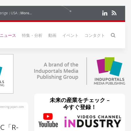
erige
USA
More...
ニュース
特集・分析
動画
イベント
コンタクト
未来の産業をチェック –
今すぐ登録！
eering-japan.com
「R-