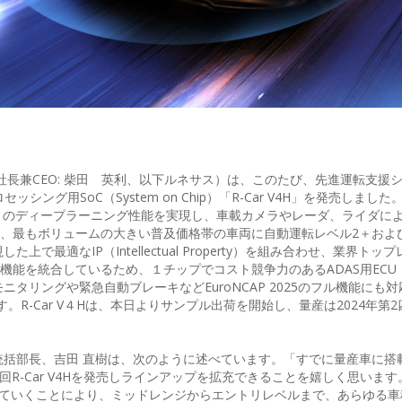
社長兼CEO: 柴田 英利、以下ルネサス）は、このたび、先進運転支援
グ用SoC（System on Chip）「R-Car V4H」を発売しました。R-
er Second）のディープラーニング性能を実現し、車載カメラやレーダ、ライダ
4Hは、最もボリュームの大きい普及価格帯の車両に自動運転レベル2＋およ
最適なIP（Intellectual Property）を組み合わせ、業界トッ
くの機能を統合しているため、１チップでコスト競争力のあるADAS用EC
タリングや緊急自動ブレーキなどEuroNCAP 2025のフル機能にも
R-Car V４Hは、本日よりサンプル出荷を開始し、量産は2024年第
統括部長、吉田 直樹は、次のように述べています。「すでに量産車に搭
いて、今回R-Car V4Hを発売しラインアップを拡充できることを嬉しく思いま
大していくことにより、ミッドレンジからエントリレベルまで、あらゆる