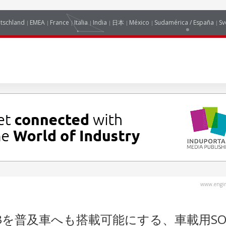
tschland
EMEA
France
Italia
India
日本
México
Sudamérica / España
Sv
www.engin
を普及車へも搭載可能にする、車載用SOC