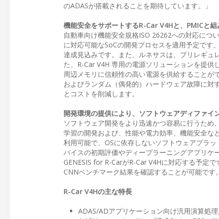
のADASが搭載されることを期待しています。」
機能安全をサポートするR-Car V4Hと、PMIC
自動車向け機能安全規格ISO 26262への対応に
に対応可能なSoCの開発プロセスを適用予定です。R-
達成見込みです。また、ルネサスは、プリレギュレータR
た、R-Car V4H 専用の電源ソリューションを提
周辺メモリに信頼性の高い電源を供給することがで
およびランダム（偶発的）ハードウェア故障に対する
とコストを削減します。
開発環境の提供により、ソフトウェアディファイ
ソフトウェア開発をより迅速かつ容易に行うため、R-
学習の開発および、性能や電力効率、機能安全な
利用可能で、OSに依存しないソフトウェアプラ
バイスの初期評価やディープラーニングアプリケ
GENESIS for R-CarがR-Car V4Hに対
CNNベンチマーク結果を確認することが可能です
R-Car V4Hの主な特長
ADAS/ADアプリケーション向け汎用演算処理用