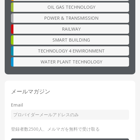
OIL GAS TECHNOLOGY
POWER & TRANSMISSION
RAILWAY
SMART BUILDING
TECHNOLOGY 4 ENVIRONMENT
WATER PLANT TECHNOLOGY
メールマガジン
Email
登録者数2500人、メルマガを無料で受け取る