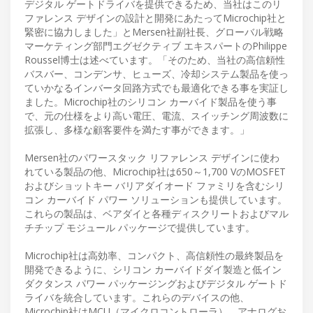
デジタル ゲートドライバを提供できるため、当社はこのリ
ファレンス デザインの設計と開発にあたってMicrochip社と
緊密に協力しました」とMersen社副社長、グローバル戦略
マーケティング部門エグゼクティブ エキスパートのPhilippe
Roussel博士は述べています。「そのため、当社の高信頼性
バスバー、コンデンサ、ヒューズ、冷却システム製品を使っ
ていかなるインバータ回路方式でも最適化できる事を実証し
ました。Microchip社のシリコン カーバイド製品を使う事
で、元の仕様をより高い電圧、電流、スイッチング周波数に
拡張し、多様な顧客要件を満たす事ができます。」
Mersen社のパワースタック リファレンス デザインに使わ
れている製品の他、Microchip社は650～1,700 VのMOSFET
およびショットキー バリアダイオード ファミリを含むシリ
コン カーバイド パワー ソリューションも提供しています。
これらの製品は、ベアダイと各種ディスクリートおよびマル
チチップ モジュール パッケージで提供しています。
Microchip社は高効率、コンパクト、高信頼性の最終製品を
開発できるように、シリコン カーバイドダイ製造と低イン
ダクタンス パワー パッケージングおよびデジタル ゲートド
ライバを統合しています。これらのデバイスの他、
Microchip社はMCU（マイクロコントローラ）、アナログお