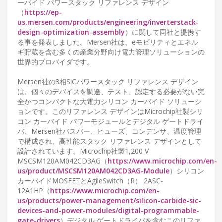
ーバイド パワースタック リファレンス デザイン
（
https://ep-
us.mersen.com/products/engineering/inverterstack-
design-optimization-assembly
）に関して同社と提携す
る事を発表しました。Mersen社は、eモビリティとエネル
ギ貯蔵を含む多くの産業分野向け電力管理ソリューションの
世界的プロバイダです。
Mersen社の3相SiCパワースタック リファレンス デザイン
は、個々のデバイスを調達、テスト、認定する必要がない完
全かつコンパクトな大電力シリコン カーバイド ソリューシ
ョンです。このリファレンス デザインはMicrochip社製シリ
コン カーバイド パワーモジュールとデジタル ゲートドライ
バ、Mersen社バスバー、ヒューズ、コンデンサ、温度管理
で構成され、高性能スタック リファレンス デザインとして
設計されています。Microchip社製1,200 V
MSCSM120AM042CD3AG（
https://www.microchip.com/en-
us/product/MSCSM120AM042CD3AG-Module
）シリコン
カーバイドMOSFETとAgileSwitch（R） 2ASC-
12A1HP（
https://www.microchip.com/en-
us/products/power-management/silicon-carbide-sic-
devices-and-power-modules/digital-programmable-
gate-drivers
）デジタル ゲートドライバを含むこのリファ