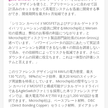
レンス デザインを使うと、アプリケーションに合わせて設
計済みのキットを使って高電圧システムを迅速に開発する事
ができ、開発期間を最大6ヶ月短縮できます。
「シリコン カーバイドMOSFETおよびデジタル ゲートドラ
イバ ソリューションの提供に関するMicrochip社とMersen
社の提携は、弊社のお客様の利益につながります」と
Microchip社ディスクリート製品部門副社長のLeon Grossは
述べています。「パワーインバータの設計にあたって実証済
みソリューションを調達できるなら個々の部品を調達しない
で済み、その信頼性によってリスクを低減できます。さらに
ダウンタイムの回避に役立ちます。これは一体型の評価シス
テムと言えます。」
このリファレンス デザインは16 kW/Lの電力密度、最大
130 °CのTj、98%のピーク効率、最大20 kHzのスイッチン
グ周波数を特長としています。Microchip社の堅牢なシリコ
ン カーバイドMOSFETと構成可能デジタル ゲートドライバ
であるAgileSwitchファミリを採用した本リファレンス デザ
インでは、最大電流750 Aで700 Vまたは1,200 Vの設計を選
択できます。Microchip社は、ベースプレート材料、DBC
（Direct Bonding Copper）セラミック材料、ダイアタッチ