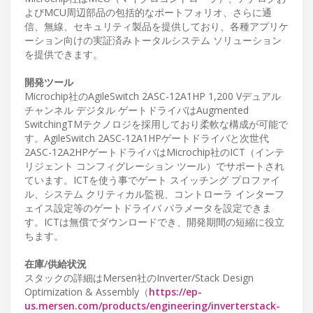
よびMCU周辺部品の包括的なポートフォリオ、さらに通
信、無線、セキュリティ製品を提供しており、各種アプリケ
ーション向けの実証済みトータルシステム ソリューション
を提供できます。
開発ツール
Microchip社のAgileSwitch 2ASC-12A1HP 1,200 Vデュアル
チャンネル デジタル ゲートドライバはAugmented
SwitchingTMテクノロジを採用しており柔軟な構成が可能で
す。AgileSwitch 2ASC-12A1HPゲートドライバと次世代
2ASC-12A2HPゲートドライバはMicrochip社のICT（インテ
リジェント コンフィグレーション ツール）でサポートされ
ています。ICTを使う事でゲート スイッチング プロファイ
ル、システム クリティカル監視、コントローラ インターフ
ェイス設定等のゲートドライバ パラメータを設定できま
す。ICTは無償でダウンロードでき、開発期間の短縮に役立
ちます。
在庫/供給状況
スタックの詳細はMersen社のInverter/Stack Design
Optimization & Assembly（
https://ep-
us.mersen.com/products/engineering/inverterstack-