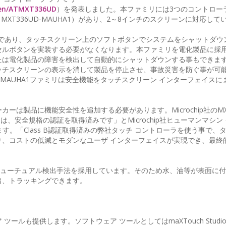
/en/ATMXT336UD
）を発表しました。本ファミリには3つのコントロー
HA1、MXT336UD-MAUHA1）があり、2～8インチのスクリーンに対応し
B認証済みであり、タッチスクリーン上のソフトボタンでシステムをシャットダ
セルボタンを実装する必要がなくなります。本ファミリを電化製品に採
は電化製品の障害を検出して自動的にシャットダウンする事もできます
ッチスクリーンの表示を消して製品を停止させ、事故災害を防ぐ事が可
D-MAUHA1ファミリは安全機能をタッチスクリーン インターフェイス
は製品に機能安全性を追加する必要があります。Microchip社のMXT
リは、安全規格の認証を取得済みです」とMicrochip社ヒューマンマシン
べています。「Class B認証取得済みの弊社タッチ コントローラを使う事で
り、コストの低減とモダンなユーザ インターフェイスが実現でき、最終
ミューチュアル検出手法を採用しています。そのため水、油等が表面に
出、トラッキングできます。
ルも提供します。ソフトウェア ツールとしてはmaXTouch Studi