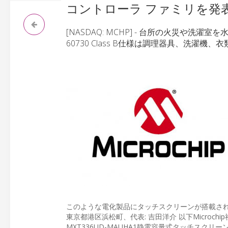
コントローラ ファミリを発
[NASDAQ: MCHP] - 台所の火災や洗濯
60730 Class B仕様は調理器具、洗
このような電化製品にタッチスクリーンが搭載された場合の
東京都港区浜松町、代表: 吉田洋介 以下Microchi
MXT336UD-MAUHA1静電容量式タッチスクリー