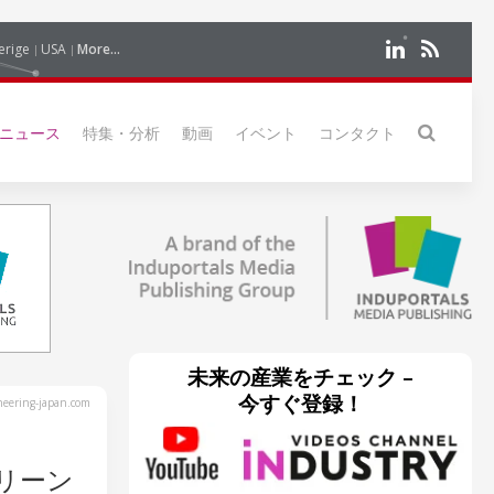
erige
USA
More...
ニュース
特集・分析
動画
イベント
コンタクト
未来の産業をチェック –
今すぐ登録！
eering-japan.com
クリーン