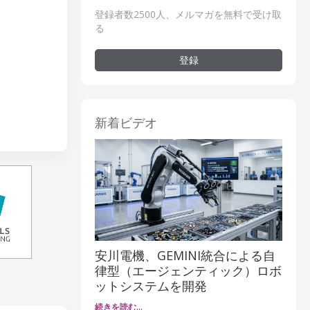
登録者数2500人、メルマガを無料で受け取
る
登録
新着ビデオ
安川電機、GEMINI統合による自
律型（エージェンティック）ロボ
ットシステムを開発
続きを読む…