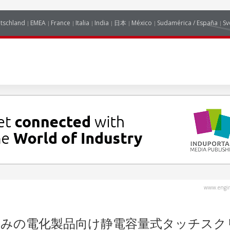
tschland
EMEA
France
Italia
India
日本
México
Sudamérica / España
Sv
www.engin
取得済みの電化製品向け静電容量式タッチス