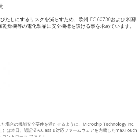
表
室を水びたしにするリスクを減らすため、欧州IEC 60730および米国
濯機、衣類乾燥機等の電化製品に安全機構を設ける事を求めています。
機能安全要件を満たせるように、Microchip Technology Inc.
p社）は本日、認証済みClass B対応ファームウェアを内蔵したmaXTouc
ン コントローラ ファミリ