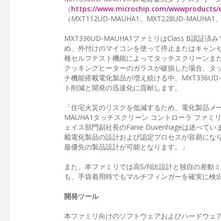
（
https://www.microchip.com/wwwproducts
（MXT112UD-MAUHA1、MXT228UD-MAU
MXT336UD-MAUHA1ファミリはClass 
め、外付けのマイコンを使って停止またはキャン
種セルフテスト機能によってタッチスクリーンまた
クッキングヒーターのガラスが破損した場合、タ
チ機能搭載電化製品が増え続ける中、MXT336U
ト削減と開発の迅速化に貢献します。
「住宅火災のリスクを低減するため、電化製品メーカー
MAUHA1タッチスクリーン コントローラ ファミ
ェイス部門副社長のFanie Duvenhageは述
載電化製品の設計および認定プロセスが容易にな
最優先の製品設計が可能となります。」
また、本ファミリでは高S/N比設計と独自の差動
も、手袋着用時でもマルチフィンガーを確実に検
開発ツール
本ファミリ向けのソフトウェアおよびハードウェア ツー