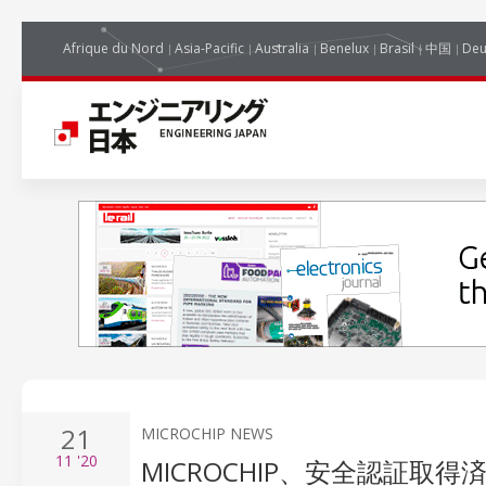
Afrique du Nord
Asia-Pacific
Australia
Benelux
Brasil
中国
Deu
21
MICROCHIP NEWS
11
'20
MICROCHIP、安全認証