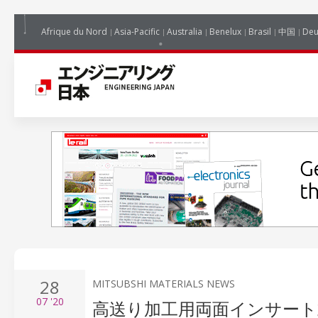
Afrique du Nord
Asia-Pacific
Australia
Benelux
Brasil
中国
Deu
28
MITSUBSHI MATERIALS NEWS
07
'20
高送り加工用両面インサート