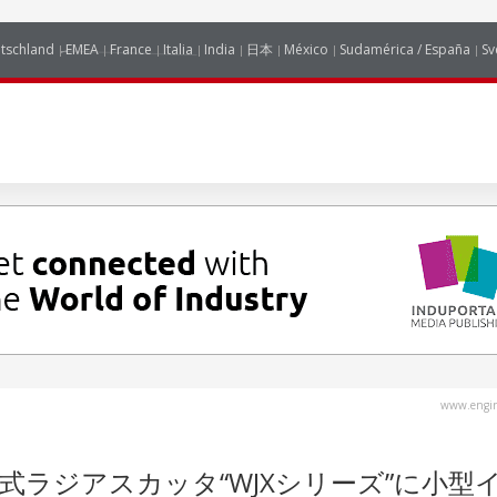
tschland
EMEA
France
Italia
India
日本
México
Sudamérica / España
Sv
www.engin
式ラジアスカッタ“WJXシリーズ”に小型