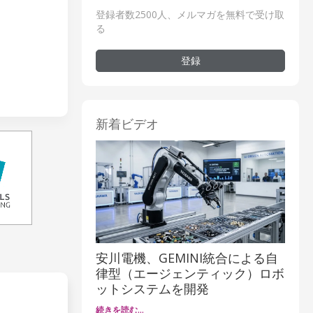
登録者数2500人、メルマガを無料で受け取
る
登録
新着ビデオ
安川電機、GEMINI統合による自
律型（エージェンティック）ロボ
ットシステムを開発
続きを読む…