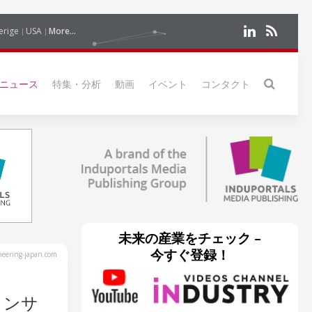
erige
USA
More...
ニュース
特集・分析
動画
イベント
コンタクト
未来の産業をチェック –
今すぐ登録！
eering-japan.com
インサ