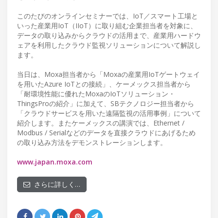
このたびのオンラインセミナーでは、IoT／スマート工場と
いった産業用IoT（IIoT）に取り組む企業担当者を対象に、
データの取り込みからクラウドの活用まで、産業用ハードウ
ェアを利用したクラウド監視ソリューションについて解説し
ます。
当日は、Moxa担当者から「Moxaの産業用IoTゲートウェイ
を用いたAzure IoTとの接続」、ケーメックス担当者から
「耐環境性能に優れたMoxaのIoTソリューション・
ThingsProの紹介」に加えて、SBテクノロジー担当者から
「クラウドサービスを用いた遠隔監視の活用事例」について
紹介します。またケーメックスの講演では、Ethernet /
Modbus / Serialなどのデータを直接クラウドにあげるため
の取り込み方法をデモンストレーションします。
www.japan.moxa.com
さらに詳しく…