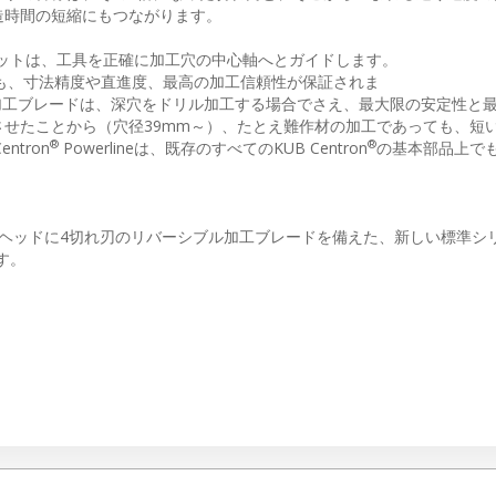
造時間の短縮にもつながります。
リルビットは、工具を正確に加工穴の中心軸へとガイドします。
も、寸法精度や直進度、最高の加工信頼性が保証されま
ブル加工ブレードは、深穴をドリル加工する場合でさえ、最大限の安定性と
せたことから（穴径39mm～）、たとえ難作材の加工であっても、短
®
®
ntron
Powerlineは、既存のすべてのKUB Centron
の基本部品上で
リルヘッドに4切れ刃のリバーシブル加工ブレードを備えた、新しい標準シ
ます。