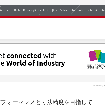
tschland
EMEA
France
Italia
India
日本
México
Sudamérica / España
Sv
www.engin
パフォーマンスと寸法精度を目指して