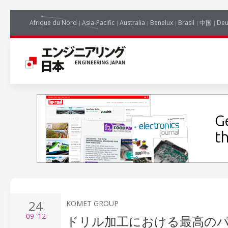
Afrique du Nord
Asia-Pacific
Australia
Benelux
Brasil
中国
Deu
24
KOMET GROUP
09
'12
ドリル加工における最高の