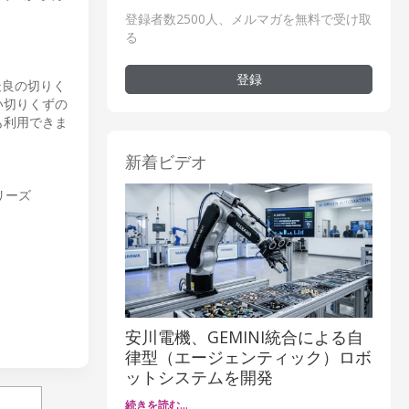
登録者数2500人、メルマガを無料で受け取
る
登録
最良の切りく
い切りくずの
も利用できま
新着ビデオ
リーズ
安川電機、GEMINI統合による自
律型（エージェンティック）ロボ
ットシステムを開発
続きを読む…