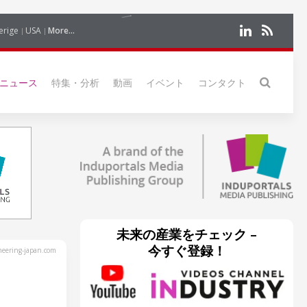
erige
USA
More...
ニュース
特集・分析
動画
イベント
コンタクト
未来の産業をチェック –
今すぐ登録！
eering-japan.com