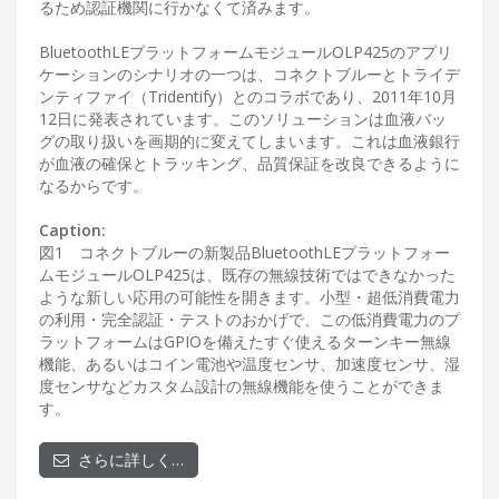
るため認証機関に行かなくて済みます。
BluetoothLEプラットフォームモジュールOLP425のアプリ
ケーションのシナリオの一つは、コネクトブルーとトライデ
ンティファイ（Tridentify）とのコラボであり、2011年10月
12日に発表されています。このソリューションは血液バッ
グの取り扱いを画期的に変えてしまいます。これは血液銀行
が血液の確保とトラッキング、品質保証を改良できるように
なるからです。
Caption:
図1 コネクトブルーの新製品BluetoothLEプラットフォー
ムモジュールOLP425は、既存の無線技術ではできなかった
ような新しい応用の可能性を開きます。小型・超低消費電力
の利用・完全認証・テストのおかげで、この低消費電力のプ
ラットフォームはGPIOを備えたすぐ使えるターンキー無線
機能、あるいはコイン電池や温度センサ、加速度センサ、湿
度センサなどカスタム設計の無線機能を使うことができま
す。
さらに詳しく…