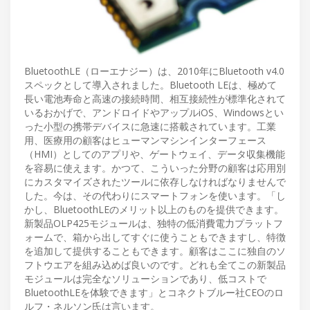
BluetoothLE（ローエナジー）は、2010年にBluetooth v4.0
スペックとして導入されました。Bluetooth LEは、極めて
長い電池寿命と高速の接続時間、相互接続性が標準化されて
いるおかげで、アンドロイドやアップルiOS、Windowsとい
った小型の携帯デバイスに急速に搭載されています。工業
用、医療用の顧客はヒューマンマシンインターフェース
（HMI）としてのアプリや、ゲートウェイ、データ収集機能
を容易に使えます。かつて、こういった分野の顧客は応用別
にカスタマイズされたツールに依存しなければなりませんで
した。今は、その代わりにスマートフォンを使います。「し
かし、BluetoothLEのメリット以上のものを提供できます。
新製品OLP425モジュールは、独特の低消費電力プラットフ
ォームで、箱から出してすぐに使うこともできますし、特徴
を追加して提供することもできます。顧客はここに独自のソ
フトウエアを組み込めば良いのです。どれも全てこの新製品
モジュールは完全なソリューションであり、低コストで
BluetoothLEを体験できます」とコネクトブルー社CEOのロ
ルフ・ネルソン氏は言います。