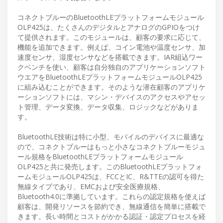
コネクトブルーのBluetoothLEプラットフォームモジュール
OLP425は、たくさんのデジタルとアナログのGPIOをつけ
て提供されます。このモジュールは、顧客の要求に応じて、
機能を追加できます。例えば、コイン電池や温度センサ、加
速度センサ、湿度センサなどを搭載できます。IAR組込ワー
クベンチを使い、顧客は自分独自のアプリケーションソフト
ウエアをBluetoothLEプラットフォームモジュールOLP425
に組み込むことができます。そのような潜在顧客のアプリケ
ーションソフトには、マシン・デバイスのアクセスやアセッ
ト管理、データ変換、データ収集、ロジックなどがありま
す。
BluetoothLE技術は特に小型、モバイルのデバイスに最適な
ので、コネクトブルーはもっと小さなコネクトブルーモジュ
ール規格をBluetoothLEプラットフォームモジュール
OLP425と共に発売します。このBluetoothLEプラットフォ
ームモジュールOLP425は、FCCとIC、R&TTEの認可を得た
無線タイプであり、EMCおよび安全医療規格、
Bluetooth4.0に準拠しています。これらの認定規格を使えば
顧客は、開発リソースを節約でき、無線通信を簡単に搭載で
きます。長い時間とコストがかかる認証・認定プロセスを経