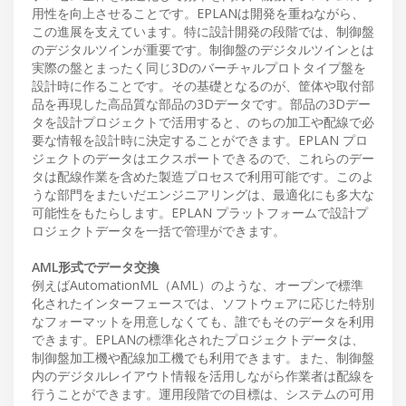
用性を向上させることです。EPLANは開発を重ねながら、
この進展を支えています。特に設計開発の段階では、制御盤
のデジタルツインが重要です。制御盤のデジタルツインとは
実際の盤とまったく同じ3Dのバーチャルプロトタイプ盤を
設計時に作ることです。その基礎となるのが、筐体や取付部
品を再現した高品質な部品の3Dデータです。部品の3Dデー
タを設計プロジェクトで活用すると、のちの加工や配線で必
要な情報を設計時に決定することができます。EPLAN プロ
ジェクトのデータはエクスポートできるので、これらのデー
タは配線作業を含めた製造プロセスで利用可能です。このよ
うな部門をまたいだエンジニアリングは、最適化にも多大な
可能性をもたらします。EPLAN プラットフォームで設計プ
ロジェクトデータを一括で管理ができます。
AML形式でデータ交換
例えばAutomationML（AML）のような、オープンで標準
化されたインターフェースでは、ソフトウェアに応じた特別
なフォーマットを用意しなくても、誰でもそのデータを利用
できます。EPLANの標準化されたプロジェクトデータは、
制御盤加工機や配線加工機でも利用できます。また、制御盤
内のデジタルレイアウト情報を活用しながら作業者は配線を
行うことができます。運用段階での目標は、システムの可用