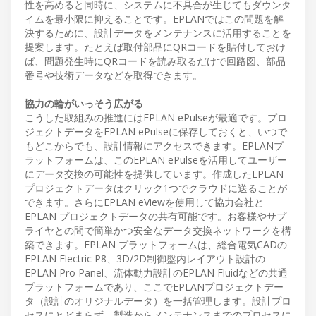
性を高めると同時に、システムに不具合が生じてもダウンタ
イムを最小限に抑えることです。EPLANではこの問題を解
決するために、設計データをメンテナンスに活用することを
提案します。たとえば取付部品にQRコードを貼付しておけ
ば、問題発生時にQRコードを読み取るだけで回路図、部品
番号や技術データなどを取得できます。
協力の輪がいっそう広がる
こうした取組みの推進にはEPLAN ePulseが最適です。プロ
ジェクトデータをEPLAN ePulseに保存しておくと、いつで
もどこからでも、設計情報にアクセスできます。EPLANプ
ラットフォームは、このEPLAN ePulseを活用してユーザー
にデータ交換の可能性を提供しています。作成したEPLAN
プロジェクトデータはクリック1つでクラウドに送ることが
できます。さらにEPLAN eViewを使用して協力会社と
EPLAN プロジェクトデータの共有可能です。お客様やサプ
ライヤとの間で簡単かつ安全なデータ交換ネットワークを構
築できます。EPLAN プラットフォームは、総合電気CADの
EPLAN Electric P8、3D/2D制御盤内レイアウト設計の
EPLAN Pro Panel、流体動力設計のEPLAN Fluidなどの共通
プラットフォームであり、ここでEPLANプロジェクトデー
タ（設計のオリジナルデータ）を一括管理します。設計プロ
セスにとどまらず、製造からメンテナンスまでのプロセスに