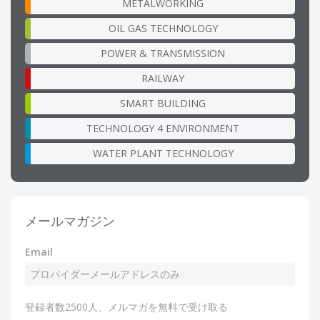
METALWORKING
OIL GAS TECHNOLOGY
POWER & TRANSMISSION
RAILWAY
SMART BUILDING
TECHNOLOGY 4 ENVIRONMENT
WATER PLANT TECHNOLOGY
メールマガジン
Email
登録者数2500人、メルマガを無料で受け取る