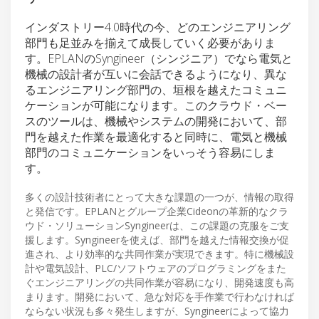
インダストリー4.0時代の今、どのエンジニアリング
部門も足並みを揃えて成長していく必要がありま
す。EPLANのSyngineer（シンジニア）でなら電気と
機械の設計者が互いに会話できるようになり、異な
るエンジニアリング部門の、垣根を越えたコミュニ
ケーションが可能になります。このクラウド・ベー
スのツールは、機械やシステムの開発において、部
門を越えた作業を最適化すると同時に、電気と機械
部門のコミュニケーションをいっそう容易にしま
す。
多くの設計技術者にとって大きな課題の一つが、情報の取得
と発信です。EPLANとグループ企業Cideonの革新的なクラ
ウド・ソリューションSyngineerは、この課題の克服をご支
援します。Syngineerを使えば、部門を越えた情報交換が促
進され、より効率的な共同作業が実現できます。特に機械設
計や電気設計、PLC/ソフトウェアのプログラミングをまた
ぐエンジニアリングの共同作業が容易になり、開発速度も高
まります。開発において、急な対応を手作業で行わなければ
ならない状況も多々発生しますが、Syngineerによって協力