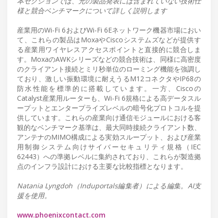
本セクションでは、元の製品発表には含まれていない技術仕
様と競合ベンチマークについて詳しく説明します
産業用のWi-Fi 6およびWi-Fi 6Eネットワーク機器市場におい
て、これらの製品はMoxaやCiscoシステムズなどが提供す
る産業用ワイヤレスアクセスポイントと直接的に競合しま
す。MoxaのAWKシリーズなどの競合技術は、同様に高密度
のクライアント接続とミリ秒単位のローミング機能を強調し
ており、激しい振動環境に耐えうるM12コネクタやIP68の
防水性能を標準的に搭載しています。一方、Ciscoの
Catalyst産業用ルーターも、Wi-Fi 6規格による高データスル
ープットとエンタープライズレベルの暗号化プロトコルを提
供しています。これらの産業向け通信モジュールにおける客
観的なベンチマーク基準は、最大同時接続クライアント数、
アンテナのMIMO構成による実効スループット、および産業
用制御システム向けサイバーセキュリティ規格（IEC
62443）への準拠レベルに集約されており、これらが製造拠
点のインフラ設計における主要な比較指標となります。
Natania Lyngdoh（Induportals編集者）による編集。AI支
援を使用。
www.phoenixcontact.com