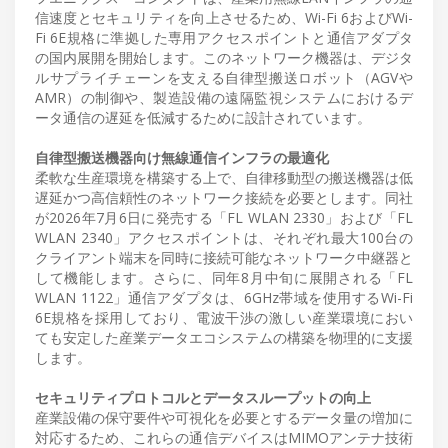
信速度とセキュリティを向上させるため、Wi-Fi 6およびWi-
Fi 6E規格に準拠した専用アクセスポイントと通信アダプタ
の国内展開を開始します。このネットワーク機器は、デジタ
ルサプライチェーンを支える自律型搬送ロボット（AGVや
AMR）の制御や、製造設備の遠隔監視システムにおけるデ
ータ通信の遅延を低減するために設計されています。
自律型搬送機器向け無線通信インフラの最適化
柔軟な生産環境を構築する上で、自律移動型の搬送機器は低
遅延かつ高信頼性のネットワーク接続を必要とします。同社
が2026年7月6日に発売する「FL WLAN 2330」および「FL
WLAN 2340」アクセスポイントは、それぞれ最大100台の
クライアント端末を同時に接続可能なネットワーク中継器と
して機能します。さらに、同年8月中旬に展開される「FL
WLAN 1122」通信アダプタは、6GHz帯域を使用するWi-Fi
6E規格を採用しており、電波干渉の激しい産業環境におい
ても安定した産業データエコシステムの構築を物理的に支援
します。
セキュリティプロトコルとデータスループットの向上
産業設備の保守要件や可視化を必要とするデータ量の増加に
対応するため、これらの通信デバイスはMIMOアンテナ技術