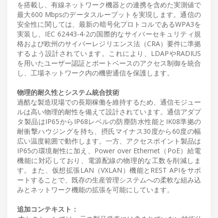
を搭載し、有線ネットワーク機器との連携を含めた実測値で
最大600 Mbpsのデータスループットを実現します。通信の
安全性に関しては、最新の暗号化プロトコルであるWPA3を
実装し、IEC 62443-4-2の国際的なサイバーセキュリティ規
格および欧州のサイバーレジリエンス法（CRA）要件に準拠
するよう設計されています。これにより、LDAPやRADIUS
を用いたユーザー認証とポートベースのアクセス制御を統合
し、工場ネットワーク内の機密通信を保護します。
物理的耐久性とシステム統合技術
過酷な製造現場での長期稼働を維持するため、通信モジュー
ルは高い物理的耐性を備えて設計されています。通信アダプ
タ製品はIP65からIP68レベルの防塵防水性能とIK08準拠の
耐衝撃ハウジングを持ち、摂氏マイナス30度から60度の幅
広い温度範囲で動作します。一方、アクセスポイント製品は
IP65の環境耐性に加え、Power over Ethernet（PoE）給電
機能に対応しており、電源配線の物理的な工数を削減しま
す。また、仮想拡張LAN（VXLAN）機能とREST APIをサポ
ートすることで、既存の生産管理システムへの柔軟な組み込
みとネットワーク機能の拡張を可能にしています。
追加コンテキスト：