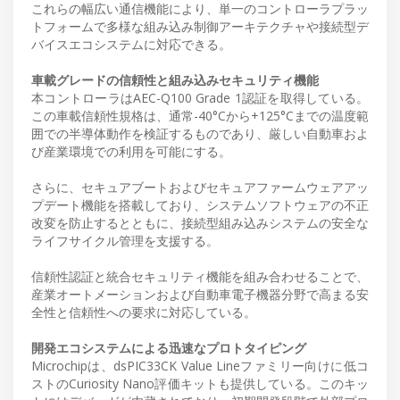
これらの幅広い通信機能により、単一のコントローラプラッ
トフォームで多様な組み込み制御アーキテクチャや接続型デ
バイスエコシステムに対応できる。
車載グレードの信頼性と組み込みセキュリティ機能
本コントローラはAEC-Q100 Grade 1認証を取得している。
この車載信頼性規格は、通常-40°Cから+125°Cまでの温度範
囲での半導体動作を検証するものであり、厳しい自動車およ
び産業環境での利用を可能にする。
さらに、セキュアブートおよびセキュアファームウェアアッ
プデート機能を搭載しており、システムソフトウェアの不正
改変を防止するとともに、接続型組み込みシステムの安全な
ライフサイクル管理を支援する。
信頼性認証と統合セキュリティ機能を組み合わせることで、
産業オートメーションおよび自動車電子機器分野で高まる安
全性と信頼性への要求に対応している。
開発エコシステムによる迅速なプロトタイピング
Microchipは、dsPIC33CK Value Lineファミリー向けに低コ
ストのCuriosity Nano評価キットも提供している。このキッ