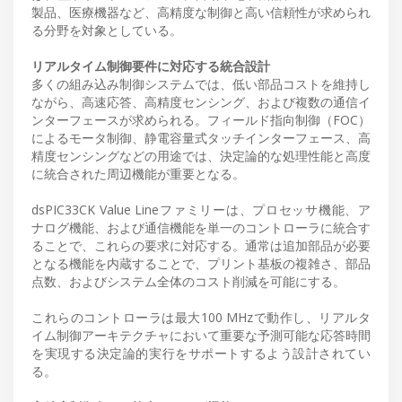
製品、医療機器など、高精度な制御と高い信頼性が求められ
る分野を対象としている。
リアルタイム制御要件に対応する統合設計
多くの組み込み制御システムでは、低い部品コストを維持し
ながら、高速応答、高精度センシング、および複数の通信イ
ンターフェースが求められる。フィールド指向制御（FOC）
によるモータ制御、静電容量式タッチインターフェース、高
精度センシングなどの用途では、決定論的な処理性能と高度
に統合された周辺機能が重要となる。
dsPIC33CK Value Lineファミリーは、プロセッサ機能、ア
ナログ機能、および通信機能を単一のコントローラに統合す
ることで、これらの要求に対応する。通常は追加部品が必要
となる機能を内蔵することで、プリント基板の複雑さ、部品
点数、およびシステム全体のコスト削減を可能にする。
これらのコントローラは最大100 MHzで動作し、リアルタ
イム制御アーキテクチャにおいて重要な予測可能な応答時間
を実現する決定論的実行をサポートするよう設計されてい
る。