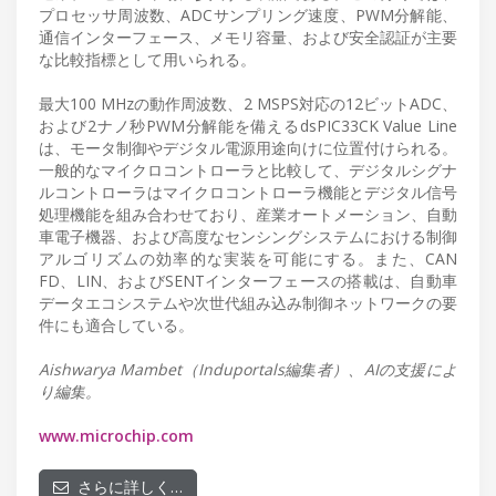
プロセッサ周波数、ADCサンプリング速度、PWM分解能、
通信インターフェース、メモリ容量、および安全認証が主要
な比較指標として用いられる。
最大100 MHzの動作周波数、2 MSPS対応の12ビットADC、
および2ナノ秒PWM分解能を備えるdsPIC33CK Value Line
は、モータ制御やデジタル電源用途向けに位置付けられる。
一般的なマイクロコントローラと比較して、デジタルシグナ
ルコントローラはマイクロコントローラ機能とデジタル信号
処理機能を組み合わせており、産業オートメーション、自動
車電子機器、および高度なセンシングシステムにおける制御
アルゴリズムの効率的な実装を可能にする。また、CAN
FD、LIN、およびSENTインターフェースの搭載は、自動車
データエコシステムや次世代組み込み制御ネットワークの要
件にも適合している。
Aishwarya Mambet（Induportals編集者）、AIの支援によ
り編集。
www.microchip.com
さらに詳しく…