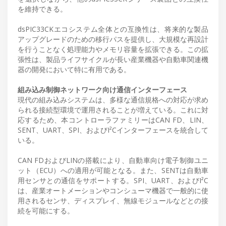
を維持できる。
dsPIC33CKエコシステム全体との互換性は、将来的な製品
アップグレードのための移行パスを提供し、大規模な再設計
を行うことなく処理能力やメモリ容量を拡張できる。この拡
張性は、製品ライフサイクルが長い産業機器や自動車関連機
器の開発において特に有用である。
組み込み制御ネットワーク向け通信インターフェース
現代の組み込みシステムは、多様な通信規格への対応が求め
られる接続型環境で運用されることが増えている。これに対
応するため、本コントローラファミリーはCAN FD、LIN、
SENT、UART、SPI、およびI²Cインターフェースを統合して
いる。
CAN FDおよびLINの搭載により、自動車向け電子制御ユニ
ット（ECU）への適用が可能となる。また、SENTは自動車
用センサとの通信をサポートする。SPI、UART、およびI²C
は、産業オートメーションやコンシューマ機器で一般的に使
用されるセンサ、ディスプレイ、無線モジュールなどとの接
続を可能にする。