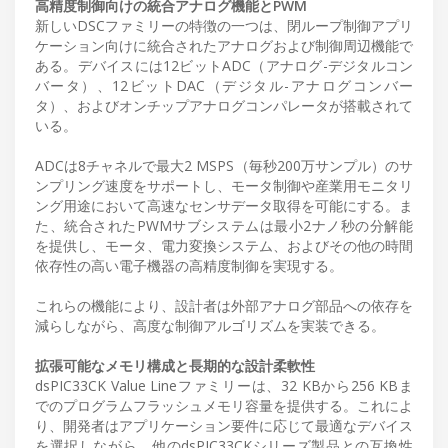
高精度制御向けの統合アナログ機能とPWM
新しいDSCファミリーの特徴の一つは、閉ループ制御アプリ
ケーション向けに統合されたアナログおよび制御周辺機能で
ある。デバイスには12ビットADC（アナログ-デジタルコン
バータ）、12ビットDAC（デジタル-アナログコンバー
タ）、およびオンチップアナログコンパレータが搭載されて
いる。
ADCは8チャネルで最大2 MSPS（毎秒200万サンプル）のサ
ンプリング速度をサポートし、モータ制御や産業用モニタリ
ング用途において高速なセンサデータ取得を可能にする。ま
た、統合されたPWMサブシステムは最小2ナノ秒の分解能
を提供し、モータ、電力変換システム、およびその他の時間
依存性の高い電子機器の高精度制御を実現する。
これらの機能により、設計者は外部アナログ部品への依存を
減らしながら、高度な制御アルゴリズムを実装できる。
拡張可能なメモリ構成と長期的な設計柔軟性
dsPIC33CK Value Lineファミリーは、32 KBから256 KBま
でのプログラムフラッシュメモリ容量を提供する。これによ
り、開発者はアプリケーション要件に応じて最適なデバイス
を選択しながら、他のdsPIC33CKシリーズ製品との互換性