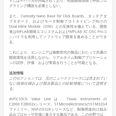
トにはデバッガが内蔵されており、初期開発段階で外部プロ
グラミング機器を必要としない。
また、Curiosity Nano Base for Click Boards、タッチアダ
プタボード、およびモータ制御プロトタイピング向けの
Dual Inline Module（DIM）との互換性を備えている。開発
者はMPLAB開発エコシステムおよびMPLAB XC-DSC Proコ
ンパイラを利用してソフトウェア開発を進めることができ
る。
これにより、エンジニアは複数世代の製品にわたって共通の
開発環境を活用しながら、リアルタイム制御アプリケーショ
ンの試作、評価、および実装を行うことが可能となる。
追加情報
このセクションでは、元のニュースリリースには含まれてい
ない技術仕様および競合製品との比較情報について説明す
る。
dsPIC33CK Value Lineは、Texas Instrumentsの
C2000 F28002xシリーズ、STMicroelectronicsのSTM32G4
ファミリー、NXPのS32Kシリーズなど、制御用途向け組み
込みプロセッサ市場に参入する製品である。この分野では、