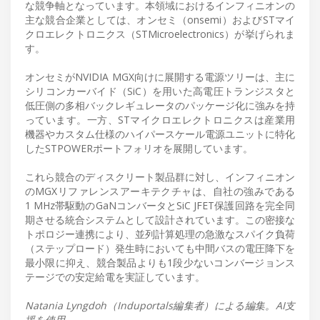
な競争軸となっています。本領域におけるインフィニオンの
主な競合企業としては、オンセミ（onsemi）およびSTマイ
クロエレクトロニクス（STMicroelectronics）が挙げられま
す。
オンセミがNVIDIA MGX向けに展開する電源ツリーは、主に
シリコンカーバイド（SiC）を用いた高電圧トランジスタと
低圧側の多相バックレギュレータのパッケージ化に強みを持
っています。一方、STマイクロエレクトロニクスは産業用
機器やカスタム仕様のハイパースケール電源ユニットに特化
したSTPOWERポートフォリオを展開しています。
これら競合のディスクリート製品群に対し、インフィニオン
のMGXリファレンスアーキテクチャは、自社の強みである
1 MHz帯駆動のGaNコンバータとSiC JFET保護回路を完全同
期させる統合システムとして設計されています。この密接な
トポロジー連携により、並列計算処理の急激なスパイク負荷
（ステップロード）発生時においても中間バスの電圧降下を
最小限に抑え、競合製品よりも1段少ないコンバージョンス
テージでの安定給電を実証しています。
Natania Lyngdoh（Induportals編集者）による編集。AI支
援を使用。