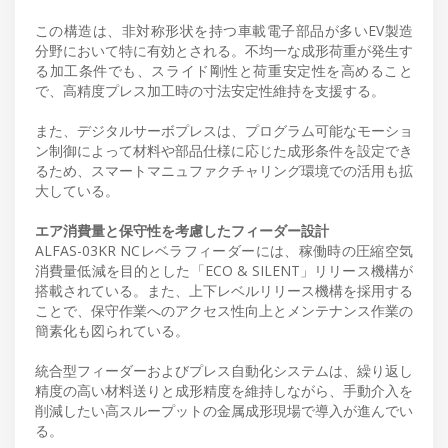
この構造は、非対称形状を持つ車載電子部品が多いEV製造
分野において特に有効とされる。不均一な成形荷重が発生す
る加工条件でも、スライド剛性と荷重安定性を高めること
で、高精度プレス加工時の寸法安定性維持を支援する。
また、デジタルサーボプレスは、プログラム可能なモーショ
ン制御によって材料や部品仕様に応じた成形条件を設定でき
るため、スマートマニュファクチャリング環境での活用も拡
大している。
エア消費量と保守性を考慮したフィーダー設計
ALFAS-03KR NCレベラフィーダーには、稼働時の圧縮空気
消費量低減を目的とした「ECO & SILENT」リリース機構が
搭載されている。また、上下レベルリリース機構を採用する
ことで、保守作業へのアクセス性向上とメンテナンス作業の
簡素化も図られている。
統合型フィーダーおよびプレス自動化システムは、繰り返し
精度の高い材料送りと成形精度を維持しながら、手動介入を
削減したい高スループットの金属成形現場で導入が進んでい
る。