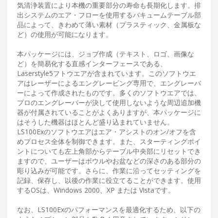
気清浄装置により本機の重要部分の寿命も長期化します。排
出システムのエア・フローを使用するバキュームテーブル部
品によって、きわめて薄い素材（プラスティック、金属板な
ど）の使用が可能になります。
本パッケージには、ジョブ作成（テキスト、ロゴ、画像な
ど）を簡易化する直感インターフェースである、
Laserstyle5フトウエアが含まれています。このソフトウエ
アはレーザーによるエングレービング専用で、エングレーバ
ーによって作成されたものです。多くのソフトウエアでは、
プロのエングレーバーが決して使用しないような周辺追加機
器が付属されていることがよくありますが、本パッケージに
はそうした機器はほとんど盛り込まれていません。
LS100Exのソフトウエアはエア・アシストのオン/オフを含
めプロセス全体を制御できます。また、スターティングポイ
ントについても左上角部からテーブル中央部にリセットでき
ますので、ユーザーはボウルやお盆などの深さのある部分の
彫り込みが可能です。さらに、作業に沿ってセッティングを
記録、保存し、以後の作業に役立てることができます。使用
するOSは、Windows 2000、XP または Vistaです。
なお、LS100Exのパフォーマンスを最適化するため、以下の