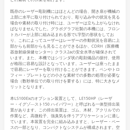
既存のレーザー彫刻機にはほとんどの場合、開き扉が機械の
上部に水平に取り付けられており、彫り込み中の状況を見る
場合や素材の取り付け時には、ユーザーは立ち上がらなけれ
ばなりませんでした。グラボグラフ社製の本機には、フロン
トカバーが上部に組み込まれる形でL字型の形状をしてお
り、これによってユーザーはレーザーの作動状況を容易に上
部からも前部からも見ることができるほか、CDRH（医療機
器放射線保健センター）クラス2aの安全水準が確保されて
います。また、本機ではシリンダ状の彫刻備品の据付、使用
が格段に容易な設計となっています。ユーザーは座ったまま
で容易にレーザーを取り付けることができます。ペンやトロ
フィー・プレートなどの小さな素材での多数の処理が必要な
場合（数秒単位での取り付けを要する）には、特に大きなメ
リットとなります。
本LS100Exのオプション装置として、LE150HP（レーザ
ー・イグゾ―スト150 ハイパワー）と呼ばれる一体型排出装
置があります。この排出装置は、ゴム、木材、アクリルでの
作業など、高微粒子、強臭気を伴うアプリケーションに適し
ています。本装置を完全に組み込みますと、レーザー・ベー
スの一部となり、コンパクトなシステムが構成されます。空