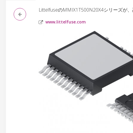
LittelfuseのMMIX1T500N20X4
www.littelfuse.com