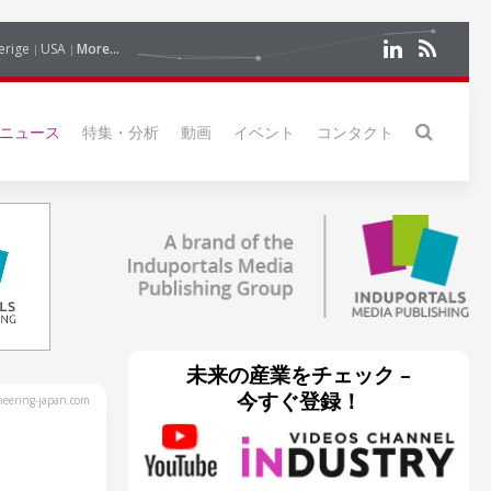
erige
USA
More...
ニュース
特集・分析
動画
イベント
コンタクト
未来の産業をチェック –
今すぐ登録！
eering-japan.com