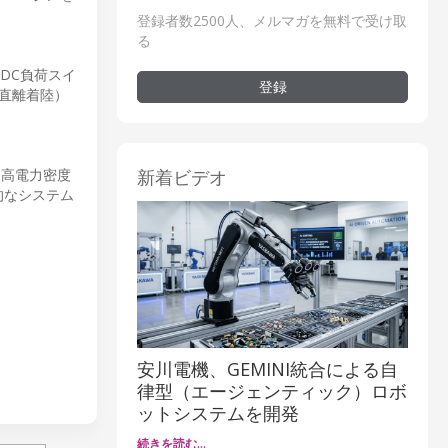
登録者数2500人、メルマガを無料で受け取
る
DC負荷スイ
登録
直離着陸）
新着ビデオ
、高電力密度
的なシステム
安川電機、GEMINI統合による自
律型（エージェンティック）ロボ
ットシステムを開発
続きを読む…