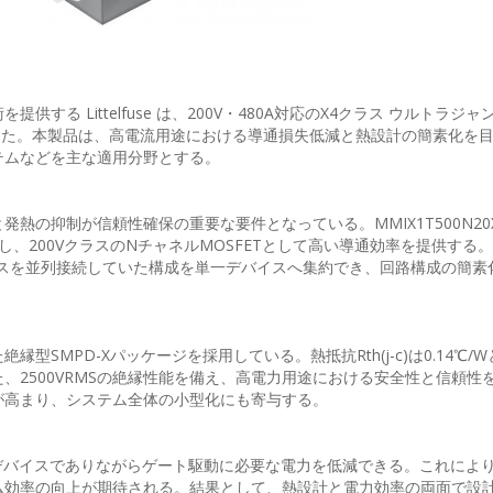
る Littelfuse は、200V・480A対応のX4クラス ウルトラジ
」を発表した。本製品は、高電流用途における導通損失低減と熱設計の簡素化を
テムなどを主な適用分野とする。
熱の抑制が信頼性確保の重要な要件となっている。MMIX1T500N20
実現し、200VクラスのNチャネルMOSFETとして高い導通効率を提供する
イスを並列接続していた構成を単一デバイスへ集約でき、回路構成の簡素
SMPD-Xパッケージを採用している。熱抵抗Rth(j-c)は0.14℃/
、2500VRMSの絶縁性能を備え、高電力用途における安全性と信頼性
が高まり、システム全体の小型化にも寄与する。
流デバイスでありながらゲート駆動に必要な電力を低減できる。これによ
ム効率の向上が期待される。結果として、熱設計と電力効率の両面で設