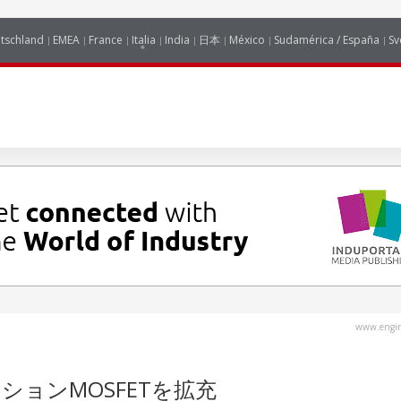
tschland
EMEA
France
Italia
India
日本
México
Sudamérica / España
Sv
www.engin
ョンMOSFETを拡充