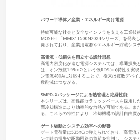
パワー半導体／産業・エネルギー向け電源
持続可能な社会と安全なインフラを支える工業技術を提供す
MOSFET「MMIX1T500N20X4シリーズ
発されており、産業用電源やエネルギー貯蔵シス
高電流・低損失を両立する設計思想
高電力密度化が進む電源システムでは、導通損失と発
は、オン抵抗1.99mΩという低RDS(on)特性を
ン電流480Aに対応することで、従来は複数デバ
数削減につながる。
SMPD-Xパッケージによる熱管理と絶縁性能
本シリーズは、高性能セラミックベースを採用した絶縁型
面冷却構造により効率的な放熱が可能である。また
る。これらの特性により、冷却機構の設計自由度
ゲート駆動とシステム効率への影響
ゲート電荷量は535nCに抑えられており、高電
ング時の損失や駆動回路の負荷を抑制し、システ