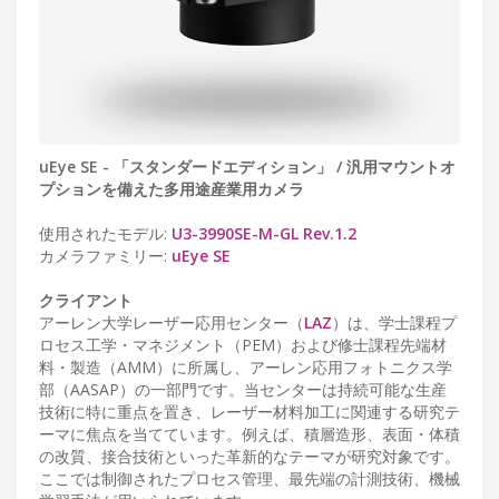
uEye SE - 「スタンダードエディション」 / 汎用マウントオ
プションを備えた多用途産業用カメラ
使用されたモデル:
U3-3990SE-M-GL Rev.1.2
カメラファミリー:
uEye SE
クライアント
アーレン大学レーザー応用センター（
LAZ
）は、学士課程プ
ロセス工学・マネジメント（PEM）および修士課程先端材
料・製造（AMM）に所属し、アーレン応用フォトニクス学
部（AASAP）の一部門です。当センターは持続可能な生産
技術に特に重点を置き、レーザー材料加工に関連する研究テ
ーマに焦点を当てています。例えば、積層造形、表面・体積
の改質、接合技術といった革新的なテーマが研究対象です。
ここでは制御されたプロセス管理、最先端の計測技術、機械