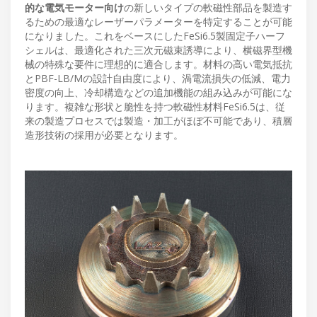
的な電気モーター向け
の新しいタイプの軟磁性部品を製造す
るための最適なレーザーパラメーターを特定することが可能
になりました。これをベースにしたFeSi6.5製固定子ハーフ
シェルは、最適化された三次元磁束誘導により、横磁界型機
械の特殊な要件に理想的に適合します。材料の高い電気抵抗
とPBF-LB/Mの設計自由度により、渦電流損失の低減、電力
密度の向上、冷却構造などの追加機能の組み込みが可能にな
ります。複雑な形状と脆性を持つ軟磁性材料FeSi6.5は、従
来の製造プロセスでは製造・加工がほぼ不可能であり、積層
造形技術の採用が必要となります。