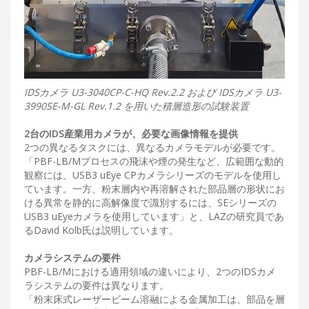
IDSカメラ U3-3040CP-C-HQ Rev.2.2 および IDSカメラ U3-
3990SE-M-GL Rev.1.2 を用いた積層造形の試験装置
2台のIDS産業用カメラが、必要な画像情報を提供
2つの異なるタスクには、異なるカメラモデルが必要です。
「PBF-LB/Mプロセスの飛沫や煙の発生など、広範囲な動的
観察には、USB3 uEye CPカメラシリーズのモデルを使用し
ています。一方、粉末層内や再溶解された部品層の形状にお
ける異常を静的に高解像度で識別するには、SEシリーズの
USB3 uEyeカメラを使用しています」と、LAZの研究員であ
るDavid Kolb氏は説明しています。
カメラシステムの要件
PBF-LB/Mにおける適用領域の違いにより、2つのIDSカメ
ラシステムの要件は異なります。
「粉末床式レーザービーム溶融による金属加工は、部品を層