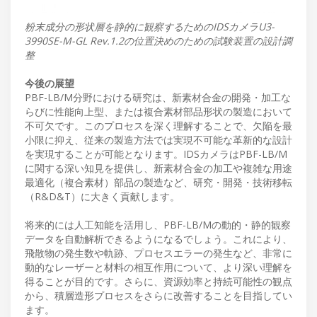
粉末成分の形状層を静的に観察するためのIDSカメラU3-
3990SE-M-GL Rev.1.2の位置決めのための試験装置の設計調
整
今後の展望
PBF-LB/M分野における研究は、新素材合金の開発・加工な
らびに性能向上型、または複合素材部品形状の製造において
不可欠です。このプロセスを深く理解することで、欠陥を最
小限に抑え、従来の製造方法では実現不可能な革新的な設計
を実現することが可能となります。IDSカメラはPBF-LB/M
に関する深い知見を提供し、新素材合金の加工や複雑な用途
最適化（複合素材）部品の製造など、研究・開発・技術移転
（R&D&T）に大きく貢献します。
将来的には人工知能を活用し、PBF-LB/Mの動的・静的観察
データを自動解析できるようになるでしょう。これにより、
飛散物の発生数や軌跡、プロセスエラーの発生など、非常に
動的なレーザーと材料の相互作用について、より深い理解を
得ることが目的です。さらに、資源効率と持続可能性の観点
から、積層造形プロセスをさらに改善することを目指してい
ます。