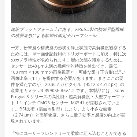
建設プラットフォーム上にある、FeSi6.5製の横磁界型機械
の積層造形による軟磁性固定子ハーフシェル
一方、粉末層や構成層の形状を静止状態で高解像度観察する
ためには、単一画像記録用のトリガーポートに加え、特に次
のカメラ特性が求められます。層の欠陥を識別するために、
センサーは40 µm未満の幾何学的特徴を検出でき、最低
100 mm × 100 mmの画像視野と、可能な限り正方形に近い
画像比率（1:1）を提供する必要があります。まさにこの要
件を満たすのが、20.36メガピクセル（4512 x 4512 px）の
産業用カメラ U3-3990SE Rev.1.2 です。本製品には、Sony
Pregius S シリーズの高性能・超高解像度・大型フォーマッ
ト 1.1 インチ CMOS センサー IMX541 が搭載されていま
す。BSI技術（裏面照射型）により、より小さな画素
（2.74 µm）と高解像度、さらに量子効率と感度の向上が実
現されています。
「特にユーザーフレンドリーで柔軟に組み込むことができる