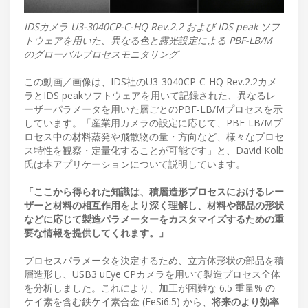
IDSカメラ U3-3040CP-C-HQ Rev.2.2 および IDS peak ソフ
トウェアを用いた、異なる色と露光設定による PBF-LB/M
のグローバルプロセスモニタリング
この動画／画像は、IDS社のU3-3040CP-C-HQ Rev.2.2カメ
ラとIDS peakソフトウェアを用いて記録された、異なるレ
ーザーパラメータを用いた層ごとのPBF-LB/Mプロセスを示
しています。「産業用カメラの設定に応じて、PBF-LB/Mプ
ロセス中の材料蒸発や飛散物の量・方向など、様々なプロセ
ス特性を観察・定量化することが可能です」と、David Kolb
氏は本アプリケーションについて説明しています。
「ここから得られた知識は、積層造形プロセスにおけるレー
ザーと材料の相互作用をより深く理解し、材料や部品の形状
などに応じて製造パラメーターをカスタマイズするための重
要な情報を提供してくれます。」
プロセスパラメータを決定するため、立方体形状の部品を積
層造形し、USB3 uEye CPカメラを用いて製造プロセス全体
を分析しました。これにより、加工が困難な 6.5 重量% の
ケイ素を含む鉄ケイ素合金 (FeSi6.5) から、
将来のより効率