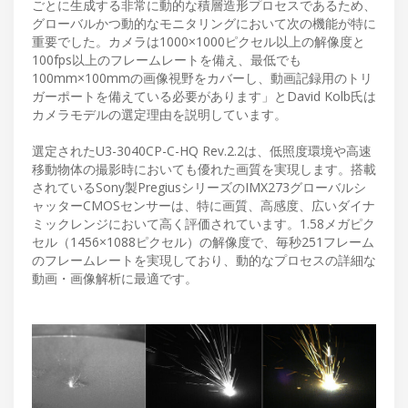
ごとに生成する非常に動的な積層造形プロセスであるため、
グローバルかつ動的なモニタリングにおいて次の機能が特に
重要でした。カメラは1000×1000ピクセル以上の解像度と
100fps以上のフレームレートを備え、最低でも
100mm×100mmの画像視野をカバーし、動画記録用のトリ
ガーポートを備えている必要があります」とDavid Kolb氏は
カメラモデルの選定理由を説明しています。
選定されたU3-3040CP-C-HQ Rev.2.2は、低照度環境や高速
移動物体の撮影時においても優れた画質を実現します。搭載
されているSony製PregiusシリーズのIMX273グローバルシ
ャッターCMOSセンサーは、特に画質、高感度、広いダイナ
ミックレンジにおいて高く評価されています。1.58メガピク
セル（1456×1088ピクセル）の解像度で、毎秒251フレーム
のフレームレートを実現しており、動的なプロセスの詳細な
動画・画像解析に最適です。