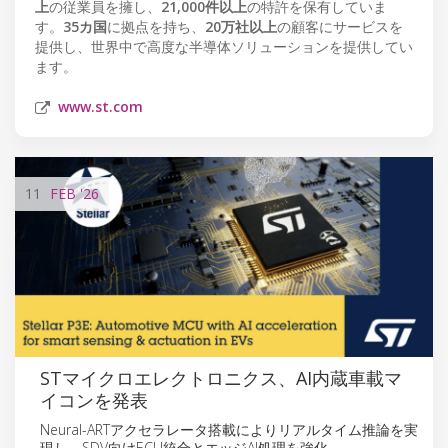
上
の従業員を擁し、
21,000件以上
の特許を保有していま
す。
35カ国
に拠点を持ち、
20万社以上
の顧客にサービスを
提供し、世界中で高度な半導体ソリューションを提供してい
ます。
www.st.com
11
FEB
'26
STマイクロエレクトロニクス、AI内蔵車載マ
イコンを発表
Neural-ARTアクセラレータ搭載によりリアルタイム推論を実
現し、SDV向けECU統合とエッジAI処理を強化