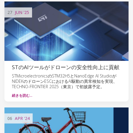
27
JUN
'25
STのAIツールがドローンの安全性向上に貢献
STMicroelectronicsのSTM32H5とNanoEdge AI Studioが
NIDEKのドローンESCにおけるAI駆動の異常検知を実現、
TECHNO-FRONTIER 2025（東京）で初披露予定。
続きを読む…
06
APR
'24