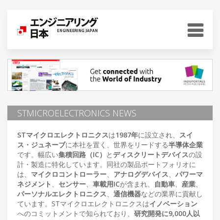
STMICROELECTRONICS NEWS
STマイクロエレクトロニクス
は
1987年
に設立され、
スイ
ス・ジュネーブ
に本社を置く、世界をリードする
半導体企業
です。幅広い
集積回路（IC）
と
ディスクリートデバイス
の設
計・製造に特化しています。同社の製品ポートフォリオに
は、
マイクロコントローラー
、
アナログデバイス
、
パワーマ
ネジメント
、
センサー
、
車載用IC
が含まれ、
自動車
、
産業
、
パーソナルエレクトロニクス
、
通信機器
などの業界に貢献し
ています。STマイクロエレクトロニクスは
イノベーション
へのコミットメントで知られており、
研究開発に9,000人以