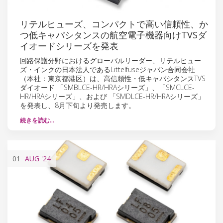
リテルヒューズ、コンパクトで高い信頼性、か
つ低キャパシタンスの航空電子機器向けTVSダ
イオードシリーズを発表
回路保護分野におけるグローバルリーダー、リテルヒュー
ズ・インクの日本法人であるLittelfuseジャパン合同会社
（本社：東京都港区）は、高信頼性・低キャパシタンスTVS
ダイオード 「SMBLCE-HR/HRAシリーズ」、「SMCLCE-
HR/HRAシリーズ」、および 「SMDLCE-HR/HRAシリーズ」
を発表し、8月下旬より発売します。
続きを読む…
01
AUG
'24