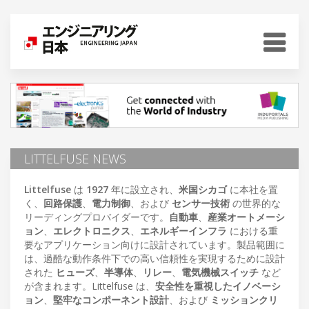
LITTELFUSE NEWS
Littelfuse
は
1927
年に設立され、
米国シカゴ
に本社を置
く、
回路保護
、
電力制御
、および
センサー技術
の世界的な
リーディングプロバイダーです。
自動車
、
産業オートメーシ
ョン
、
エレクトロニクス
、
エネルギーインフラ
における重
要なアプリケーション向けに設計されています。製品範囲に
は、過酷な動作条件下での高い信頼性を実現するために設計
された
ヒューズ
、
半導体
、
リレー
、
電気機械スイッチ
など
が含まれます。Littelfuse は、
安全性を重視したイノベーシ
ョン
、
堅牢なコンポーネント設計
、および
ミッションクリ