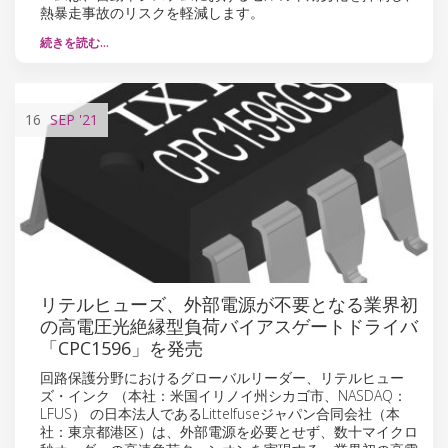
熱暴走事故のリスクを軽減します。
続きを読む…
16
SEP
'21
リテルヒューズ、外部電源が不要となる業界初
の高電圧光絶縁型負荷バイアスゲートドライバ
「CPC1596」を発売
回路保護分野におけるグローバルリーダー、リテルヒュー
ズ・インク （本社：米国イリノイ州シカゴ市、NASDAQ：
LFUS） の日本法人であるLittelfuseジャパン合同会社（本
社：東京都港区）は、外部電源を必要とせず、数十マイクロ