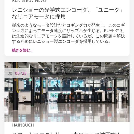
RENISHAW NEWS
レニショーの光学式エンコーダ、「ユニーク」
なリニアモータに採用
従来のようなモータ設計だとコギング力が発生し、このコギ
ング力によってモータ速度にリップルが生じる。KOVERY 社
は先進的なリニアモータを設計しているが、この問題を解決
するためにレニショー製エンコーダを採用している。
続きを読む…
30
05
'23
HAINBUCH