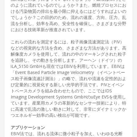
のように流れているのでしょうか？また、燃焼プロセスにお
ける汚染物質の排出を最小限に抑えるにはどうすればよいの
でしょうか？この目的のため、流れの速度、方向、圧力、乱
流を分析し、効率を高め、安全性を確保し、さまざまな分野
における技術革新が推進されています。
これらの流れを測定するには、粒子画像流速測定法（PIV）
などの視覚的な方法を含め、さまざまな方法があります。高
解像度カメラを使用して、流れの中のマーキングされた粒子
を追跡し、その動きを分析します。アーヘン（ドイツ）の
iLA_5150 GmbHも現在ではEBIVを利用しています。EBIVは
「Event Based Particle Image Velocimetry （イベントベー
ス粒子画像流速計測法）」の略で、流れや流速を定性的およ
び定量的に視覚化する新しい光学的手法です。PIVとイベン
トベースカメラを組み合わせたもので、ここではIDS
Imaging Development Systems GmbHのuEye EVSを使用し
ています。産業用カメラの革新的なセンサー技術により、特
に高速で乱流の激しい動きに対して、非常にダイナミックか
つエネルギー効率の高い検出が可能です。
アプリケーション
EBIV法では、流れる流体に微小粒子を加え、いわゆる光断