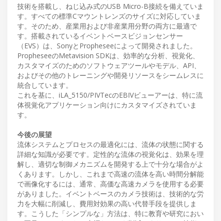
技術を搭載し、ねじ込み式のUSB Micro-B接続を備えていま
す。すべての標準Cマウントレンズのサイズに対応していま
す。そのため、産業用および非産業用分野の両方に最適で
す。搭載されているイベントベースビジョンセンサー
（EVS）は、SonyとPropheseeによって開発されました。
PropheseeのMetavision SDKは、効率的な分析、視覚化、
カスタマイズのためのソフトウェアツールやモデル、API、
およびその他のトレーニングや開発リソースをシームレスに
統合しています。
これを基に、iLA_5150/PIVTecのEBIVビューアーは、特に流
体視覚化アプリケーション向けにカスタマイズされていま
す。
今後の展望
流体システムとプロセスの最適化には、流体の状態に関する
詳細な知識が必要です。定性的な流体の視覚化は、効果を理
解し、適切な制御メカニズムを開発する上で十分な場合がよ
くあります。しかし、これまで高速の流体を高い時間分解能
で画像化するには、通常、高価な高速カメラを使用する必要
がありました。イベントベースのカメラ技術は、技術的な労
力を大幅に削減し、費用対効果の高い代替手段を提供しま
す。こうした「シンプルな」方法は、特に教育や研究におい