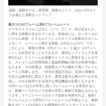
流路、流動モデル、照明源、制御ユニット、uEye EVSカメ
ラを備えた実験セットアップ
最大10,000フレーム/秒のフレームレート
データストリームには主に「いつ、どこで、何が起きたか」
に関する情報が含まれています。具体的には、センサー上の
ピクセル座標、ピクセルイベントのマイクロ秒単位のタイム
スタンプ、イベントに関する情報（ONまたはOFF）です。
これにより、輝度の増加（ONイベント）と減少（OFFイベ
ント）を区別することができます。適切なソフトウェアを使
用すれば、ストリームを画像マトリクスに変換することがで
き、ストリームの空間情報と直線時間軸の双方が利用可能に
なります。その結果は、高速度カメラの極めて高いフレーム
レートに匹敵します。「EBIVの測定方法は、従来の画像化
方法とは根本的に異なります。通常は膨大な量のデータを生
成し、それを処理できる強力な周辺機器が必要となります。
1000ヘルツ以上の非常に高いフレームレートを実現するに
は、画像ベースのカメラ自体が非常に複雑で高価なものとな
ります。イベントベースのカメラ技術を利用すれば、毎秒1
万フレームという同等のフレームレートが可能なうえ、毎秒
数ギガビットのUSBなどの標準的なPCインターフェースの