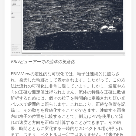
EBIVビューアーでの流体の視覚化
EBIV-Viewの定性的な可視化では、粒子は連続的に照らさ
れ、発光した軌跡として表示されます。したがって、この方
法は流れの可視化に非常に適しています。しかし、速度や方
向の正確な測定値は得られません。流体の特性を正確に数値
解析するためには、個々の粒子を時間的に定義された短い光
パルスで瞬間的に照らします。これにより、正確な位置を記
録し、その動きを数値化することができます。連続する画像
内の粒子の位置を比較することで、例えばPIVを使用して流
れの速度と方向を正確に計算することができます。その結
果、時間とともに変化する一時的な2Dベクトル場が得られ
ます。つまり、ベクトルは一定ではありません。従来のPIV