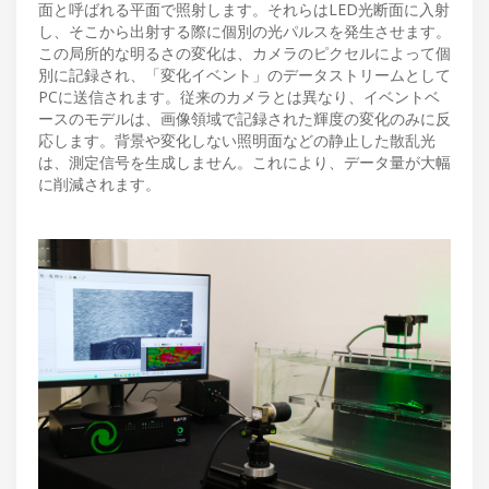
面と呼ばれる平面で照射します。それらはLED光断面に入射
し、そこから出射する際に個別の光パルスを発生させます。
この局所的な明るさの変化は、カメラのピクセルによって個
別に記録され、「変化イベント」のデータストリームとして
PCに送信されます。従来のカメラとは異なり、イベントベ
ースのモデルは、画像領域で記録された輝度の変化のみに反
応します。背景や変化しない照明面などの静止した散乱光
は、測定信号を生成しません。これにより、データ量が大幅
に削減されます。