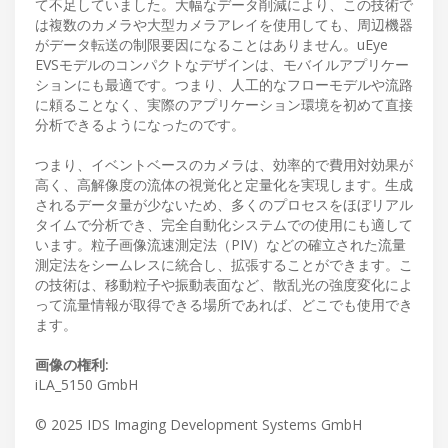
て不足していました。大幅なデータ削減により、この技術で
は複数のカメラや大型カメラアレイを使用しても、周辺機器
がデータ転送の制限要因になることはありません。uEye
EVSモデルのコンパクトなデザインは、モバイルアプリケー
ションにも最適です。つまり、人工的なフローモデルや流路
に頼ることなく、実際のアプリケーション環境を初めて直接
分析できるようになったのです。
つまり、イベントベースのカメラは、効率的で費用対効果が
高く、高解像度の流体の視覚化と定量化を実現します。生成
されるデータ量が少ないため、多くのプロセスをほぼリアル
タイムで分析でき、完全自動化システムでの使用にも適して
います。粒子画像流速測定法（PIV）などの確立された流量
測定法をシームレスに統合し、拡張することができます。こ
の技術は、移動粒子や振動表面など、散乱光の強度変化によ
って流量情報が取得できる場所であれば、どこでも使用でき
ます。
画像の権利:
iLA_5150 GmbH
© 2025 IDS Imaging Development Systems GmbH