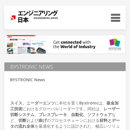
BYSTRONIC NEWS
BYSTRONIC News
スイス、ニーダーエンツ
に本社を置く
Bystronic
は、
板金加
工技術
におけるグローバルリーダーです。同社は、
レーザー
切断システム
、
プレスブレーキ
、
自動化
、
ソフトウェア
な
ど、
切断
および
曲げ
のプロセスチェーンにおける
材料とデー
タの流れ全体
を最適化するように設計された、幅広いソリュ