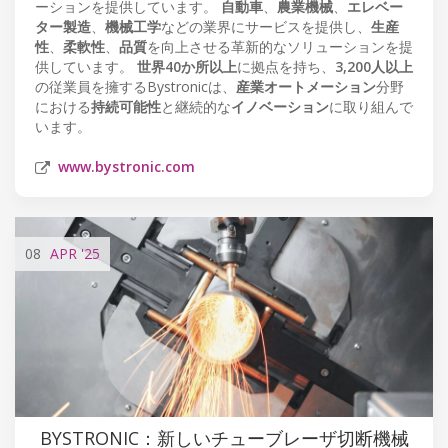
ーションを提供しています。
自動車
、
農業機械
、
エレベー
ター製造
、
機械工学
などの業界にサービスを提供し、
生産
性
、
柔軟性
、
品質
を向上させる革新的なソリューションを提
供しています。
世界40か所以上
に拠点を持ち、
3,200人以上
の従業員を擁するBystronicは、
産業オートメーション
分野
における
持続可能性
と継続的な
イノベーション
に取り組んで
います。
www.bystronic.com
08
APR
'25
BYSTRONIC：新しいチューブレーザ切断機械