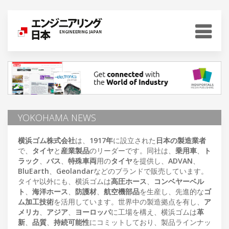
YOKOHAMA NEWS
横浜ゴム株式会社
は、
1917年
に設立された
日本の製造業者
で、
タイヤ
と
産業製品
のリーダーです。同社は、
乗用車
、
ト
ラック
、
バス
、
特殊車両
用の
タイヤ
を提供し、
ADVAN
、
BluEarth
、
Geolandar
などのブランドで販売しています。
タイヤ以外にも、横浜ゴムは
高圧ホース
、
コンベヤーベル
ト
、
海洋ホース
、
防護材
、
航空機部品
を生産し、先進的な
ゴ
ム加工技術
を活用しています。世界中の製造拠点を有し、
ア
メリカ
、
アジア
、
ヨーロッパ
に工場を構え、横浜ゴムは
革
新
、
品質
、
持続可能性
にコミットしており、製品ラインナッ