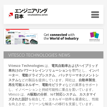
VITESCO TECHNOLOGIES NEWS
Vitesco Technologies
は、
電気自動車およびハイブリッド
車向けのパワートレインソリューション
を専門とし、
インバ
ーター
、
電動ドライブシステム
、
バッテリーマネジメントシ
ステム
などの製品を提供しています。同社は、
自動車製造
、
再生可能エネルギー
、
電動モビリティ
などの業界をサポート
し、イノベーションと持続可能性に重点を置いています。
Vitesco は、
AI駆動の分析
、
IoT対応システム
、
カスタマイ
ズされた設計
を統合して、エネルギー効率を最適化し、性能
を向上させ、クリーンな輸送への移行を支援しています。