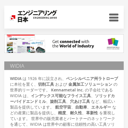
WIDIA
WIDIA
は 1926 年に設立され、
ペンシルベニア州ラトローブ
に本社を置く、
切削工具
および
金属加工ソリューション
の
世界的リーダーです。
Kennametal Inc.
の子会社である
WIDIA は、
インデックス可能なフライス工具
、
ソリッドカ
ーバイドエンドミル
、
旋削工具
、
穴あけ工具
など、幅広い
製品を提供しています。
航空宇宙
、
自動車
、
エネルギー
な
どの産業に製品を提供し、
精度
、
耐久性
、
革新性
を重視し
ています。 世界中の販売業者とパートナーのネットワーク
を通じて、WIDIA は世界中の顧客に信頼性の高い工具ソリ