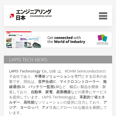
LAPIS TECH NEWS
LAPIS Technology Co., Ltd.
は、ROHM Semiconductorの
子会社であり、
半導体ソリューション
を専門とする日本の企
業です。同社は、
音声合成IC
、
マイクロコントローラー
、
無
線通信LSI
、
バッテリー監視LSI
など、幅広い製品を開発・製
造しており、
自動車
、
家電
、
産業機器
などの業界にサービス
を提供しています。LAPIS Technologyは、
革新的
で
省エネ
ルギー
、
高性能
なソリューションの提供に注力しており、
ア
ジア
、
ヨーロッパ
、
アメリカ
にグローバルな拠点を展開して
います。