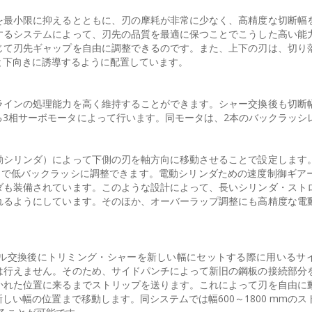
を最小限に抑えるとともに、刃の摩耗が非常に少なく、高精度な切断幅
するシステムによって、刃先の品質を最適に保つことでこうした高い能
じて刃先ギャップを自由に調整できるのです。また、上下の刃は、切り
と下向きに誘導するように配置しています。
ラインの処理能力を高く維持することができます。シャー交換後も切断
3相サーボモータによって行います。同モータは、2本のバックラッシ
動シリンダ）によって下側の刃を軸方向に移動させることで設定します
トで低バックラッシに調整できます。電動シリンダための速度制御ギア
ダも装備されています。このような設計によって、長いシリンダ・スト
れるようにしています。そのほか、オーバーラップ調整にも高精度な電
ル交換後にトリミング・シャーを新しい幅にセットする際に用いるサ
は行えません。そのため、サイドパンチによって新旧の鋼板の接続部分
かれた位置に来るまでストリップを送ります。これによって刃を自由に
い幅の位置まで移動します。同システムでは幅600～1800 mmのス