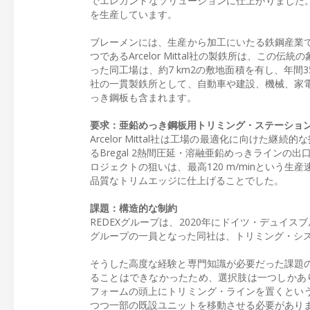
でエレガントなソリューションに仕上がりました。同
を生産しています。
ブレーメンには、生産から加工にいたる鉄鋼産業
つであるArcelor Mittal社の製鉄所は、この伝統の
った同工場は、約7 km2の敷地面積を有し、年間35
社の一貫製鉄所として、自動車や建設、機械、家
っき鋼板も含まれます。
要求：亜鉛めっき鋼板用トリミング・ステーショ
Arcelor Mittal社は工場の最適化に向けた継
るBregal 2熱間圧延・溶融亜鉛めっきラインの
ロジェクトの狙いは、最高120 m/minという
品質なトリムエッジに仕上げることでした。
課題：構造的な制約
REDEXグループは、2020年にドイツ・デュイ
グループの一員となった同社は、トリミング・シ
そうした高度な経験と専門知識が必要だった課題
ることはできなかったため、選択肢は一つしかあり
フォームの頭上にトリミング・ラインを置くとい
つつ一部の既設ユニットを移動させる必要があり