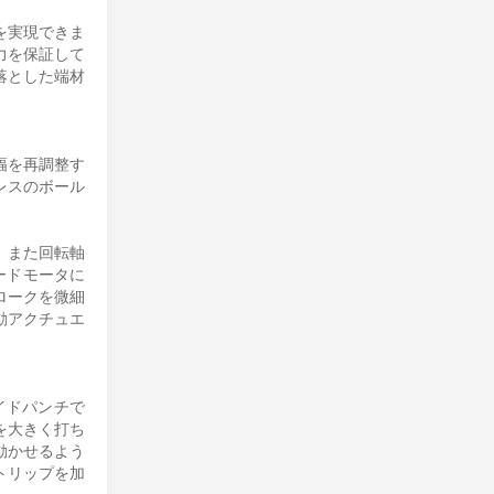
を実現できま
力を保証して
落とした端材
幅を再調整す
レスのボール
。また回転軸
ードモータに
ロークを微細
動アクチュエ
イドパンチで
を大きく打ち
動かせるよう
トリップを加