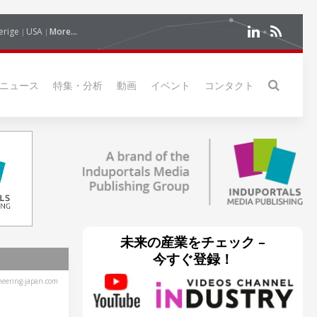
erige
USA
More...
ニュース
特集・分析
動画
イベント
コンタクト
未来の産業をチェック –
今すぐ登録！
eering-japan.com