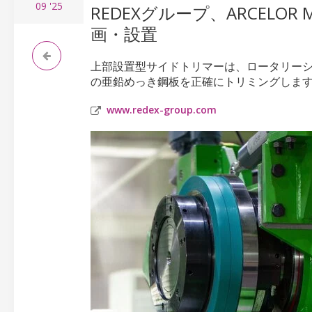
09
'25
REDEXグループ、ARCELOR
画・設置
上部設置型サイドトリマーは、ロータリーシア
の亜鉛めっき鋼板を正確にトリミングしま
www.redex-group.com