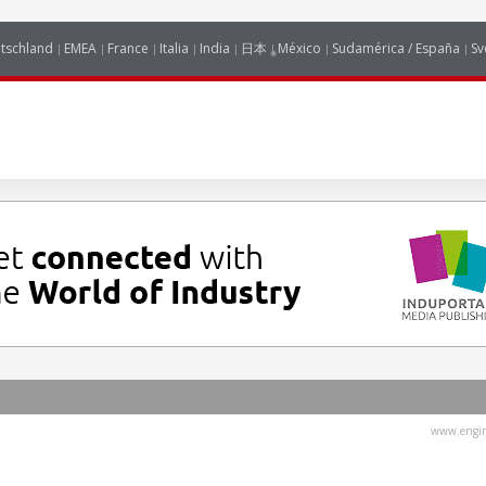
tschland
EMEA
France
Italia
India
日本
México
Sudamérica / España
Sv
www.engin