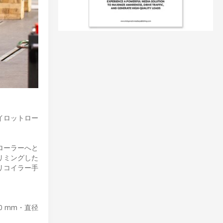
イロットロー
ローラーへと
リミングした
リコイラー手
 mm・直径