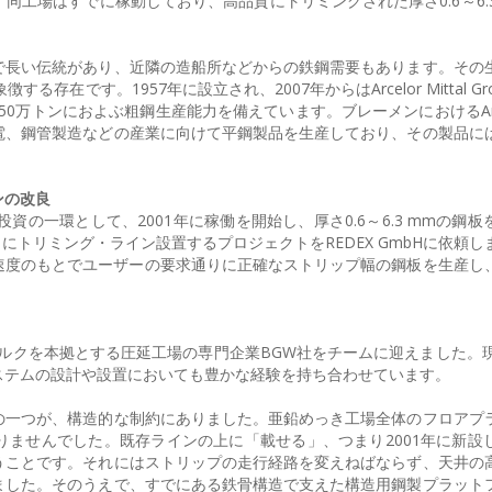
工場はすでに稼動しており、高品質にトリミングされた厚さ0.6～6.3
で長い伝統があり、近隣の造船所などからの鉄鋼需要もあります。その
象徴する存在です。1957年に設立され、2007年からはArcelor Mittal G
0万トンにおよぶ粗鋼生産能力を備えています。ブレーメンにおけるArcelor
電、鋼管製造などの産業に向けて平鋼製品を生産しており、その製品に
ンの改良
続的な投資の一環として、2001年に稼働を開始し、厚さ0.6～6.3 mmの鋼
出口にトリミング・ライン設置するプロジェクトをREDEX GmbHに依頼
生産速度のもとでユーザーの要求通りに正確なストリップ幅の鋼板を生産し
スブルクを本拠とする圧延工場の専門企業BGW社をチームに迎えました。現
ステムの設計や設置においても豊かな経験を持ち合わせています。
の一つが、構造的な制約にありました。亜鉛めっき工場全体のフロアプ
ませんでした。既存ラインの上に「載せる」、つまり2001年に新設
うことです。それにはストリップの走行経路を変えねばならず、天井の
ました。そのうえで、すでにある鉄骨構造で支えた構造用鋼製プラット