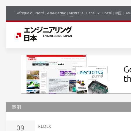
Afrique du Nord
Asia-Pacific
Australia
Benelux
Brasil
中国
Deu
事例
09
REDEX