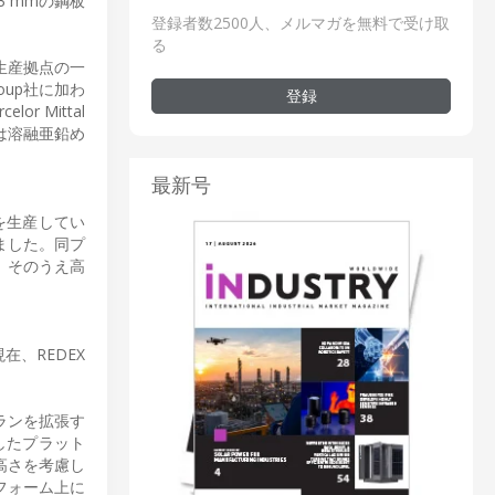
 mmの鋼板
登録者数2500人、メルマガを無料で受け取
る
生産拠点の一
roup社に加わ
登録
 Mittal
は溶融亜鉛め
最新号
板を生産してい
しました。同プ
、そのうえ高
在、REDEX
ランを拡張す
したプラット
高さを考慮し
フォーム上に