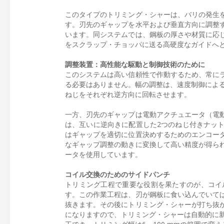
このタイプのトリミング・シャーは、バリの発生
す。刃先のギャップを水平および垂直方向に調整
います。同システムでは、鋼板の厚さや材質に応
をスクラップ・チョッパに送る高硬度なガイドへ
調整装置：高性能な駆動と制御技術のために
このシステムは高い信頼性で作動するため、常に
る必要はありません。幅の調整は、速度制御による
ねじをそれぞれ逆方向に回転させます。
一方、刃先のギャップは電動アクチュエータ（電
は、互いに逆向きに配置した2つのねじ付きナッ
はギャップを適切に位置決めするためのエンコー
なギャップ調整の動きに変換して高い精度が得ら
ータを使用しています。
コイル交換のためのサイドパンチ
トリミング工程で重要な役割を果たすのが、コイ
す。この作業工程は、刃が鋼板に食い込んでいて
抜きます。その後にトリミング・シャーが打ち抜
になりますので、トリミング・シャーは自動的に新し