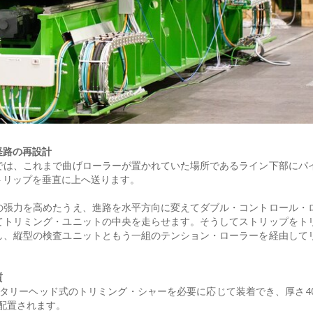
経路の再設計
では、これまで曲げローラーが置かれていた場所であるライン下部にパ
トリップを垂直に上へ送ります。
の張力を高めたうえ、進路を水平方向に変えてダブル・コントロール・
てトリミング・ユニットの中央を走らせます。そうしてストリップをト
し、縦型の検査ユニットともう一組のテンション・ローラーを経由して
質
ータリーヘッド式のトリミング・シャーを必要に応じて装着でき、厚さ40
に配置されます。