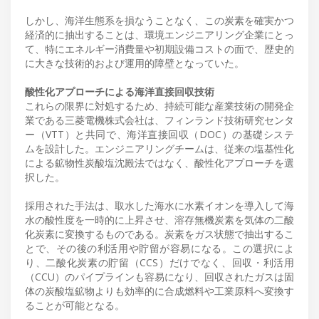
しかし、海洋生態系を損なうことなく、この炭素を確実かつ
経済的に抽出することは、環境エンジニアリング企業にとっ
て、特にエネルギー消費量や初期設備コストの面で、歴史的
に大きな技術的および運用的障壁となっていた。
酸性化アプローチによる海洋直接回収技術
これらの限界に対処するため、持続可能な産業技術の開発企
業である三菱電機株式会社は、フィンランド技術研究センタ
ー（VTT）と共同で、海洋直接回収（DOC）の基礎システ
ムを設計した。エンジニアリングチームは、従来の塩基性化
による鉱物性炭酸塩沈殿法ではなく、酸性化アプローチを選
択した。
採用された手法は、取水した海水に水素イオンを導入して海
水の酸性度を一時的に上昇させ、溶存無機炭素を気体の二酸
化炭素に変換するものである。炭素をガス状態で抽出するこ
とで、その後の利活用や貯留が容易になる。この選択によ
り、二酸化炭素の貯留（CCS）だけでなく、回収・利活用
（CCU）のパイプラインも容易になり、回収されたガスは固
体の炭酸塩鉱物よりも効率的に合成燃料や工業原料へ変換す
ることが可能となる。