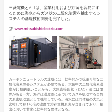
三菱電機とVTTは、産業利用および貯留を容易にす
るために海水からガス状の二酸化炭素を抽出するシ
ステムの基礎技術開発を完了した。
www.mitsubishielectric.com
カーボンニュートラルの達成には、効率的かつ拡張可能な二
酸化炭素除去システムが必要である。大気中の二酸化炭素濃
度が比較的低いことから、大気直接回収（DAC）法には限
界がある一方、海洋は濃度差に基づいてガスを吸収する自然
の炭素吸収源として機能している。海水には同体積の大気と
比較して約140倍の濃度で溶存無機炭素が含まれており、抽
出において非常に効率的な媒体となる。