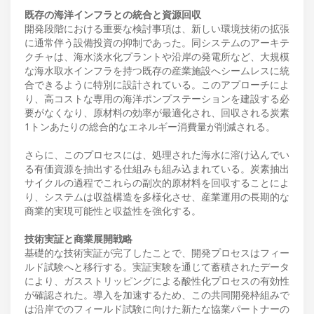
既存の海洋インフラとの統合と資源回収
開発段階における重要な検討事項は、新しい環境技術の拡張
に通常伴う設備投資の抑制であった。同システムのアーキテ
クチャは、海水淡水化プラントや沿岸の発電所など、大規模
な海水取水インフラを持つ既存の産業施設へシームレスに統
合できるように特別に設計されている。このアプローチによ
り、高コストな専用の海洋ポンプステーションを建設する必
要がなくなり、原材料の効率が最適化され、回収される炭素
1トンあたりの総合的なエネルギー消費量が削減される。
さらに、このプロセスには、処理された海水に溶け込んでい
る有価資源を抽出する仕組みも組み込まれている。炭素抽出
サイクルの過程でこれらの副次的原材料を回収することによ
り、システムは収益構造を多様化させ、産業運用の長期的な
商業的実現可能性と収益性を強化する。
技術実証と商業展開戦略
基礎的な技術実証が完了したことで、開発プロセスはフィー
ルド試験へと移行する。実証実験を通じて蓄積されたデータ
により、ガスストリッピングによる酸性化プロセスの有効性
が確認された。導入を加速するため、この共同開発枠組みで
は沿岸でのフィールド試験に向けた新たな協業パートナーの