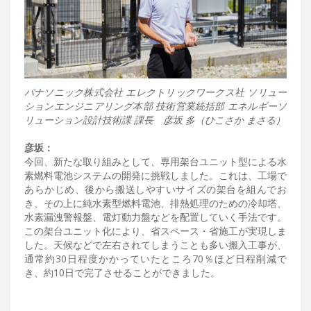
パナソニック株式会社 エレクトリックワークス社 ソリュー
ションエンジニアリング本部 技術営業統括部 エネルギーソ
リューション設計技術課 課長 彦坂 多（ひこさか まさる）
彦坂：
今回、新たな取り組みとして、専用架台ユニット型による水
素燃料電池システムの開発に挑戦しました。これは、工場で
あらかじめ、後から搬送しやすいサイズの架台を組んでお
き、その上に純水素型燃料電池、排熱処理のための冷却塔、
水素漏洩警報盤、電灯動力盤などを配置していく手法です。
この架台ユニット化により、省スペース・省施工が実現しま
した。天候などで左右されてしまうことも多い搬入工事が、
通常約30日程度かかっていたところ70％ほど日程削減で
き、約10日で完了させることができました。