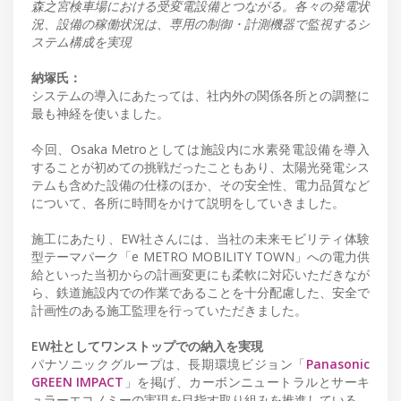
森之宮検車場における受変電設備とつながる。各々の発電状
況、設備の稼働状況は、専用の制御・計測機器で監視するシ
ステム構成を実現
納塚氏：
システムの導入にあたっては、社内外の関係各所との調整に
最も神経を使いました。
今回、Osaka Metroとしては施設内に水素発電設備を導入
することが初めての挑戦だったこともあり、太陽光発電シス
テムも含めた設備の仕様のほか、その安全性、電力品質など
について、各所に時間をかけて説明をしていきました。
施工にあたり、EW社さんには、当社の未来モビリティ体験
型テーマパーク「e METRO MOBILITY TOWN」への電力供
給といった当初からの計画変更にも柔軟に対応いただきなが
ら、鉄道施設内での作業であることを十分配慮した、安全で
計画性のある施工監理を行っていただきました。
EW社としてワンストップでの納入を実現
パナソニックグループは、長期環境ビジョン「
Panasonic
GREEN IMPACT
」を掲げ、カーボンニュートラルとサーキ
ュラーエコノミーの実現を目指す取り組みを推進している。