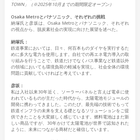
TOWN」（※2025年10月までの期間限定オープン）
Osaka Metroとパナソニック、それぞれの挑戦
納塚氏と彦坂は、Osaka Metroとパナソニック、それぞれ
の視点から、脱炭素社会の実現に向けた展望を述べた。
納塚氏：
鉄道事業においては、日々、何百本ものダイヤを実行するた
めに多大な電力を使用します。自社での再エネ電力導入の取
り組みを行うことで、鉄道だけでなくバス事業など鉄道以外
の領域においても環境負荷の軽減を実現し、社会全体の環境
問題に貢献していければと考えています。
彦坂：
私は入社以来30年近く、ソーラーパネルと言えば電卓に使
われているものが主だった時代から、太陽電池モジュールの
開発に携わってきました。このたび、最先端の技術でもって
鉄道インフラの未来を支える礎となるソリューションをご提
供できたことを大変嬉しく感じています。燃料電池はまだ新
しい商品ですが、30年かけて太陽電池が世界で認知された
ように、未来につながる商材だと確信しています。