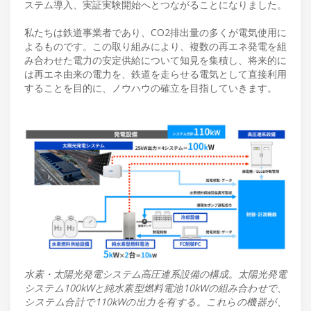
ステム導入、実証実験開始へとつながることになりました。
私たちは鉄道事業者であり、CO2排出量の多くが電気使用に
よるものです。この取り組みにより、複数の再エネ発電を組
み合わせた電力の安定供給について知見を集積し、将来的に
は再エネ由来の電力を、鉄道を走らせる電気として直接利用
することを目的に、ノウハウの確立を目指していきます。
水素・太陽光発電システム高圧連系設備の構成。太陽光発電
システム100kWと純水素型燃料電池10kWの組み合わせで、
システム合計で110kWの出力を有する。これらの機器が、