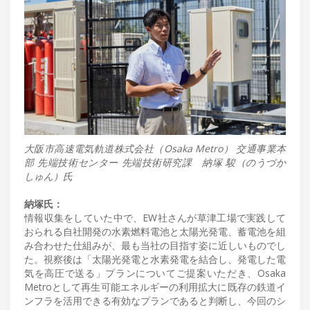
大阪市高速電気軌道株式会社（Osaka Metro） 交通事業本
部 先端技術センター 先端技術研究課 納塚 駿（のうづか
しゅん）氏
納塚氏：
情報収集をしていた中で、EW社さんが草津工場で実践して
おられる自社開発の水素燃料電池と太陽光発電、蓄電池を組
み合わせた仕組みが、最も当社の目指す姿に近しいものでし
た。視察後は「太陽光発電と水素発電を結合し、発電した電
気を高圧で送る」プランについてご提案いただき、Osaka
Metroとして再生可能エネルギーの利用拡大に既存の鉄道イ
ンフラを活用できる有効なプランであると判断し、今回のシ