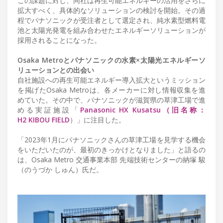
この課題に対し、同社は再生可能エネルギーの活用をさらに
拡大すべく、具体的なソリューションの検討を開始。その過
程でパナソニックが受注者として選定され、純水素型燃料電
池と太陽光発電を組み合わせたエネルギーソリューションが
採用されることになった。
Osaka Metroとパナソニックの水素×太陽光エネルギーソ
リューションとの出会い
自社施設への再生可能エネルギー導入拡大というミッション
を掲げたOsaka Metroは、各メーカーに対し情報収集を進
めていた。その中で、パナソニックが滋賀県の草津工場で進
める実証施設「
Panasonic HX Kusatsu（旧名称：
H2 KIBOU FIELD
）」に注目した。
「2023年1月にパナソニックさんの草津工場を見学する機会
をいただいたのが、最初のきっかけとなりました」と語るの
は、Osaka Metro 交通事業本部 先端技術センターの納塚 駿
（のうづか しゅん）氏だ。