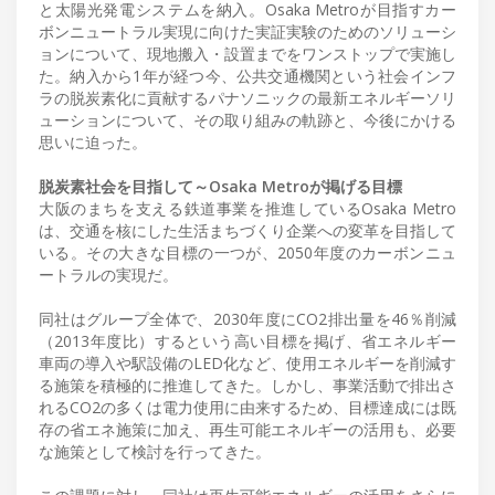
と太陽光発電システムを納入。Osaka Metroが目指すカー
ボンニュートラル実現に向けた実証実験のためのソリューシ
ョンについて、現地搬入・設置までをワンストップで実施し
た。納入から1年が経つ今、公共交通機関という社会インフ
ラの脱炭素化に貢献するパナソニックの最新エネルギーソリ
ューションについて、その取り組みの軌跡と、今後にかける
思いに迫った。
脱炭素社会を目指して～Osaka Metroが掲げる目標
大阪のまちを支える鉄道事業を推進しているOsaka Metro
は、交通を核にした生活まちづくり企業への変革を目指して
いる。その大きな目標の一つが、2050年度のカーボンニュ
ートラルの実現だ。
同社はグループ全体で、2030年度にCO2排出量を46％削減
（2013年度比）するという高い目標を掲げ、省エネルギー
車両の導入や駅設備のLED化など、使用エネルギーを削減す
る施策を積極的に推進してきた。しかし、事業活動で排出さ
れるCO2の多くは電力使用に由来するため、目標達成には既
存の省エネ施策に加え、再生可能エネルギーの活用も、必要
な施策として検討を行ってきた。